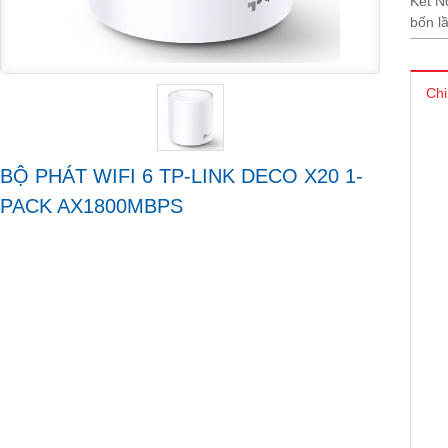
Kết N
bốn l
Chi
BỘ PHÁT WIFI 6 TP-LINK DECO X20 1-
PACK AX1800MBPS