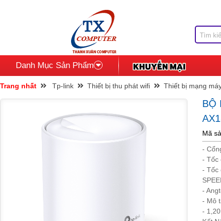
Danh Mục Sản Phẩm
Trang nhất
Tp-link
Thiết bị thu phát wifi
Thiết bị mạng máy
BỘ
AX1
Mã sả
- Cổn
- Tốc
- Tốc
SPEED
- Ang
- Mô 
- 1,2