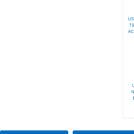
US
Tầ
AC
N