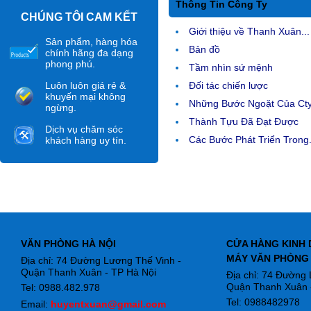
Thông Tin Công Ty
CHÚNG TÔI CAM KẾT
Giới thiệu về Thanh Xuân...
Sản phẩm, hàng hóa
Bản đồ
chính hãng đa dạng
phong phú.
Tầm nhìn sứ mệnh
Luôn luôn giá rẻ &
Đối tác chiến lược
khuyến mại không
Những Bước Ngoặt Của Ct
ngừng.
Thành Tựu Đã Đạt Được
Dịch vụ chăm sóc
Các Bước Phát Triển Trong.
khách hàng uy tín.
VĂN PHÒNG HÀ NỘI
CỬA HÀNG KINH 
MÁY VĂN PHÒNG
Địa chỉ: 74 Đường Lương Thế Vinh -
Quận Thanh Xuân - TP Hà Nội
Địa chỉ: 74 Đường
Quận Thanh Xuân -
Tel: 0988.482.978
Tel: 0988482978
Email:
huyentxuan@gmail.com