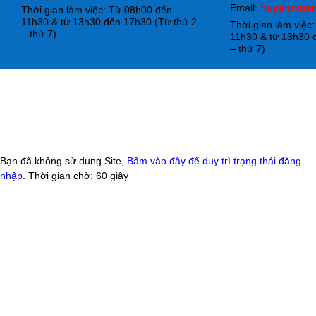
Email:
huyentxua
Thời gian làm việc: Từ 08h00 đến
11h30 & từ 13h30 đến 17h30 (Từ thứ 2
Thời gian làm việc
– thứ 7)
11h30 & từ 13h30 
– thứ 7)
Bạn đã không sử dụng Site,
Bấm vào đây để duy trì trạng thái đăng
nhập
. Thời gian chờ:
60
giây