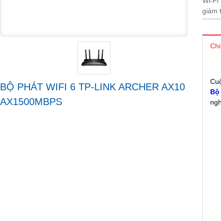
Wi-Fi
giảm 
Chi
Cuộ
BỘ PHÁT WIFI 6 TP-LINK ARCHER AX10
Bộ
AX1500MBPS
ngh