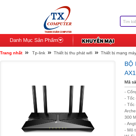
Danh Mục Sản Phẩm
Trang nhất
Tp-link
Thiết bị thu phát wifi
Thiết bị mạng máy
BỘ
AX1
Mã sả
- Cổn
- Tốc
- Tốc
Arche
300 M
- Ang
- Mô 