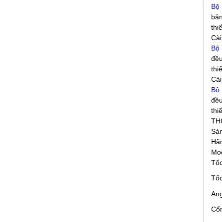
Bộ 
băn
thi
Cài
Bộ 
đều
thi
Cài
Bộ 
đều
thi
TH
Sả
Hãn
Mo
Tố
Tốc
An
Cổn