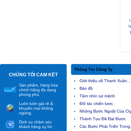
N
Thông Tin Công Ty
CHÚNG TÔI CAM KẾT
Giới thiệu về Thanh Xuân...
Sản phẩm, hàng hóa
Bản đồ
chính hãng đa dạng
phong phú.
Tầm nhìn sứ mệnh
Luôn luôn giá rẻ &
Đối tác chiến lược
khuyến mại không
Những Bước Ngoặt Của Ct
ngừng.
Thành Tựu Đã Đạt Được
Dịch vụ chăm sóc
Các Bước Phát Triển Trong.
khách hàng uy tín.