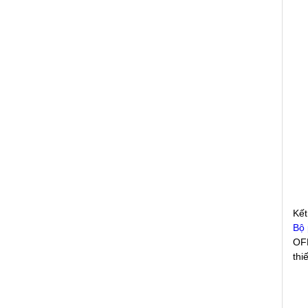
Kết
Bộ 
OFD
thi