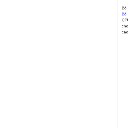
Bộ 
Bộ 
CPU
cho
cao