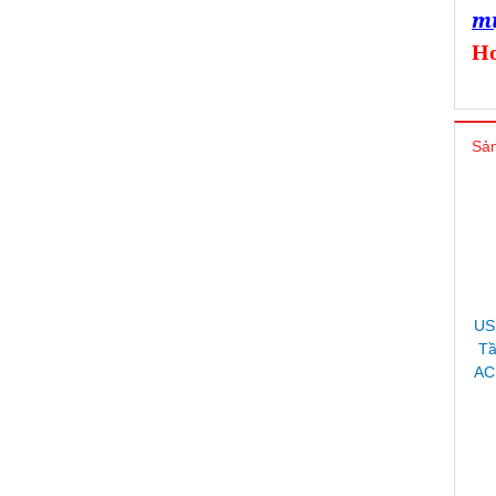
mự
Ho
Sản
US
Tầ
AC