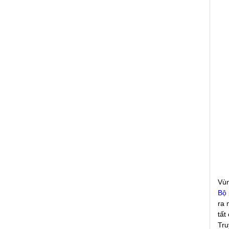
Vùn
Bộ 
ra 
tất
Tru