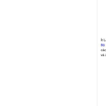
Ít 
Bộ 
các
và 