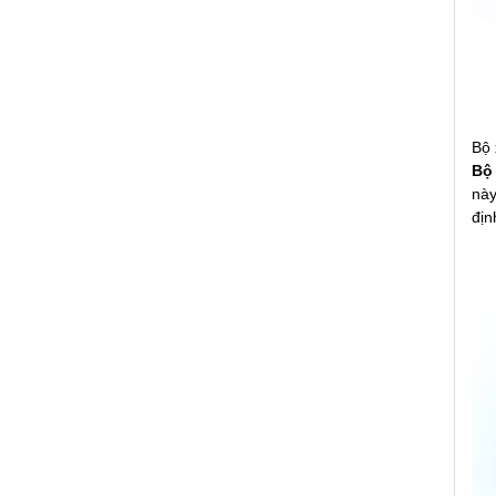
Bộ 
Bộ
này
địn