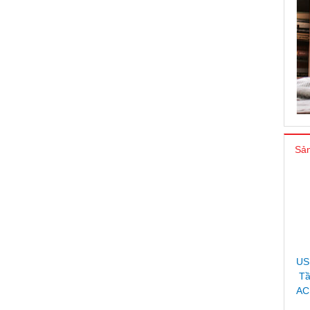
Sản
US
Tầ
AC