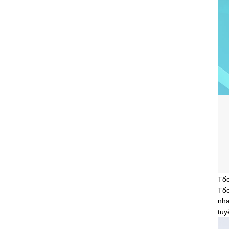
Tốc
Tốc
nha
tuy