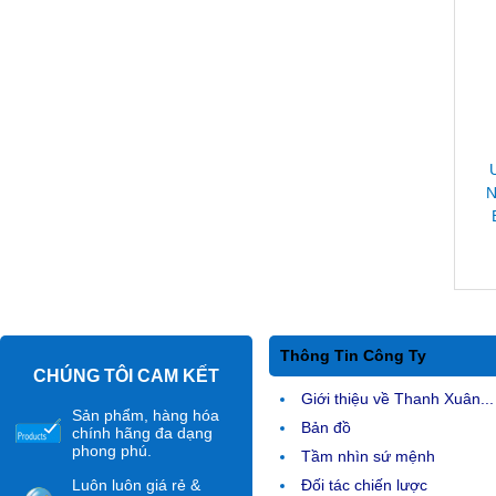
N
Thông Tin Công Ty
CHÚNG TÔI CAM KẾT
Giới thiệu về Thanh Xuân...
Sản phẩm, hàng hóa
Bản đồ
chính hãng đa dạng
phong phú.
Tầm nhìn sứ mệnh
Luôn luôn giá rẻ &
Đối tác chiến lược