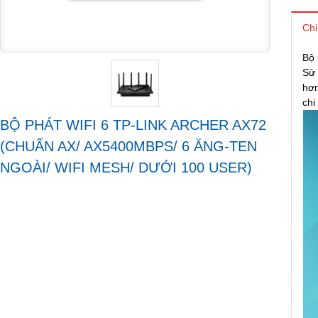
Chi
Bộ
Sử 
hơn
chi
BỘ PHÁT WIFI 6 TP-LINK ARCHER AX72
(CHUẨN AX/ AX5400MBPS/ 6 ĂNG-TEN
NGOÀI/ WIFI MESH/ DƯỚI 100 USER)