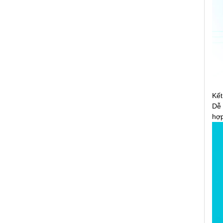
Kết
Dễ 
hợp