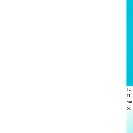
Tản
Thi
man
bị.