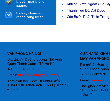
khuyến mại không
Những Bước Ngoặt Của Ct
ngừng.
Thành Tựu Đã Đạt Được
Dịch vụ chăm sóc
Các Bước Phát Triển Trong.
khách hàng uy tín.
VĂN PHÒNG HÀ NỘI
CỬA HÀNG KINH 
MÁY VĂN PHÒNG
Địa chỉ: 74 Đường Lương Thế Vinh -
Quận Thanh Xuân - TP Hà Nội
Địa chỉ: 74 Đường
Quận Thanh Xuân -
Tel: 0988.482.978
Tel: 0988482978
Email:
huyentxuan@gmail.com
Email:
huyentxua
Thời gian làm việc: Từ 08h00 đến
11h30 & từ 13h30 đến 17h30 (Từ thứ 2
Thời gian làm việc
– thứ 7)
11h30 & từ 13h30 
– thứ 7)