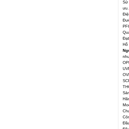
Sử 
ưu.
Điệ
Đườ
PFC
Qu
Đạt
Hỗ 
Ngu
như
OPP
UVP
OVP
SCP
TH
Sả
Hãn
Mo
Chu
Côn
Đầ