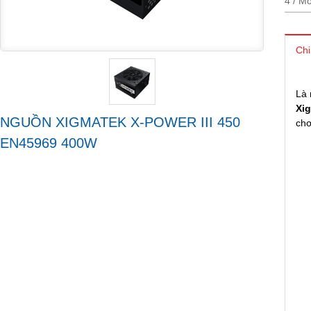
4 / Mo
Chi
Là
Xi
NGUỒN XIGMATEK X-POWER III 450
chơ
EN45969 400W