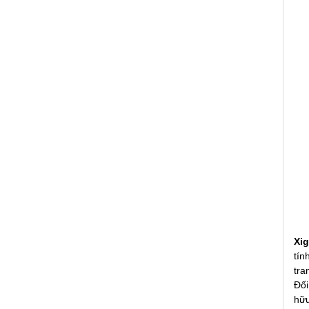
Xi
tín
tra
Đối
hữu