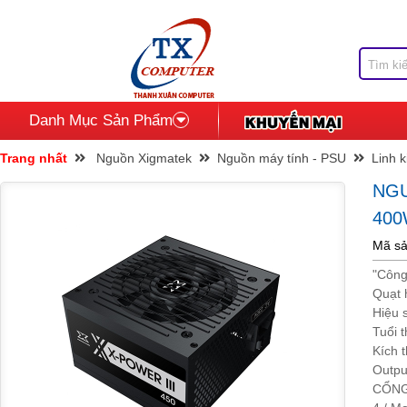
Danh Mục Sản Phẩm
Trang nhất
Nguồn Xigmatek
Nguồn máy tính - PSU
Linh k
NGU
40
Mã s
"Công
Quạt 
Hiệu 
Tuổi 
Kích 
Outpu
CỔNG 