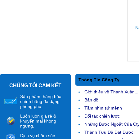
N
Thông Tin Công Ty
CHÚNG TÔI CAM KẾT
Giới thiệu về Thanh Xuân...
Sản phẩm, hàng hóa
Bản đồ
chính hãng đa dạng
phong phú.
Tầm nhìn sứ mệnh
Luôn luôn giá rẻ &
Đối tác chiến lược
khuyến mại không
Những Bước Ngoặt Của Ct
ngừng.
Thành Tựu Đã Đạt Được
Dịch vụ chăm sóc