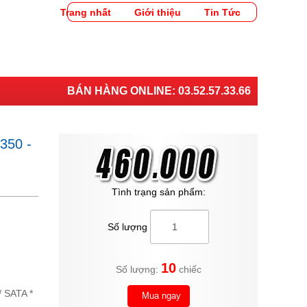
Trang nhất
Giới thiệu
Tin Tức
BÁN HÀNG ONLINE:
03.52.57.33.66
350 -
Tình trạng sản phẩm:
Số lượng
10
Số lượng:
chiếc
/ SATA *
Mua ngay