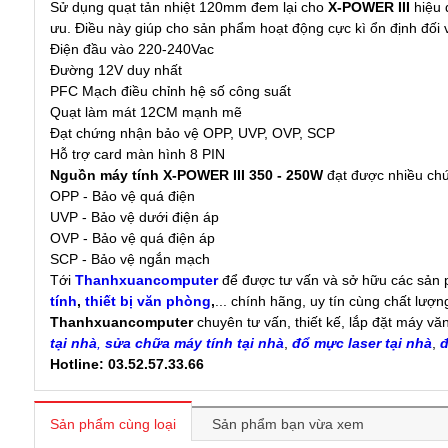
Sử dụng quạt tản nhiệt 120mm đem lại cho
X-POWER III
hiệu q
ưu. Điều này giúp cho sản phẩm hoạt động cực kì ổn định đối vớ
Điện đầu vào 220-240Vac
Đường 12V duy nhất
PFC Mạch điều chỉnh hệ số công suất
Quạt làm mát 12CM mạnh mẽ
Đạt chứng nhận bảo vệ OPP, UVP, OVP, SCP
Hỗ trợ card màn hình 8 PIN
Nguồn máy tính X-POWER III 350 - 250W
đạt được nhiều chứ
OPP - Bảo vệ quá điện
UVP - Bảo vệ dưới điện áp
OVP - Bảo vệ quá điện áp
SCP - Bảo vệ ngắn mạch
Tới
Thanhxuancomputer
để được tư vấn và sở hữu các sản
tính
,
thiết bị văn phòng
,
... chính hãng, uy tín cùng chất lượn
Thanhxuancomputer
chuyên tư vấn, thiết kế, lắp đặt máy vă
tại nhà
,
sửa chữa máy tính tại nhà
,
đổ mực laser tại nhà
,
đ
Hotline: 03.52.57.33.66
Sản phẩm cùng loại
Sản phẩm bạn vừa xem