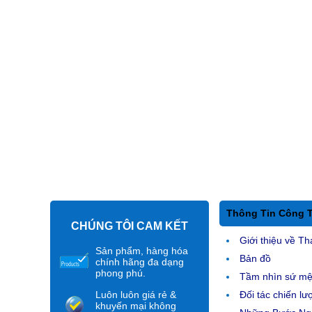
Thông Tin Công 
CHÚNG TÔI CAM KẾT
Giới thiệu về Th
Sản phẩm, hàng hóa
Bản đồ
chính hãng đa dạng
phong phú.
Tầm nhìn sứ m
Luôn luôn giá rẻ &
Đối tác chiến lư
khuyến mại không