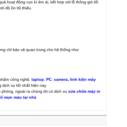
uả hoạt động cực kì êm ái, kết hợp với lỗ thông gió tối
i độ ồn tối thiểu.
ng chỉ bảo vệ quan trọng cho hệ thống như:
 phẩm công nghệ,
laptop
,
PC
,
camera
,
linh kiện máy
g dịch vụ tốt nhất hiện nay.
n phòng, ngoài ra chúng tôi có dịch vụ
sửa chữa máy in
ổ mực màu tại nhà