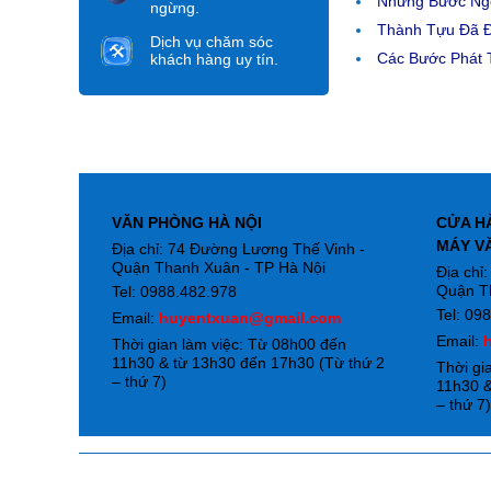
Những Bước Ngo
ngừng.
Thành Tựu Đã 
Dịch vụ chăm sóc
Các Bước Phát T
khách hàng uy tín.
VĂN PHÒNG HÀ NỘI
CỬA H
MÁY V
Địa chỉ: 74 Đường Lương Thế Vinh -
Quận Thanh Xuân - TP Hà Nội
Địa chỉ
Quận T
Tel: 0988.482.978
Tel: 09
Email:
huyentxuan@gmail.com
Email:
Thời gian làm việc: Từ 08h00 đến
11h30 & từ 13h30 đến 17h30 (Từ thứ 2
Thời gi
– thứ 7)
11h30 &
– thứ 7