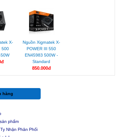
atek X-
Nguồn Xigmatek X-
 500
POWER III 550
450W
EN45983 500W -
0đ
Standard
850.000đ
h hàng
p
u sản phẩm
Ty Nhận Phân Phối