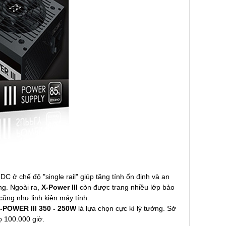
DC ở chế độ "single rail" giúp tăng tính ổn định và an
ng. Ngoài ra,
X-Power III
còn được trang nhiều lớp bảo
ũng như linh kiện máy tính.
-POWER III 350 - 250W
là lựa chọn cực kì lý tưởng. Sở
họ 100.000 giờ.