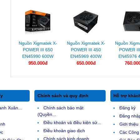
Nguồn Xigmatek X-
Nguồn Xigmatek X-
Nguồn Xigm
POWER III 650
POWER III 450
POWER III
EN45990 600W
EN45969 400W
EN45976 
950.000đ
650.000đ
760.00
Ty
Chính sách và quy định
Hỗ trợ khác
anh Xuân...
Chính sách bảo mật
Đăng ký
(Quyền...
Đăng nhậ
Điều khoản và điều kiện sử...
ệnh
Giới thiệ
Điều khoản giao dịch
ợc
Các Công 
Chính sách kinh doanh