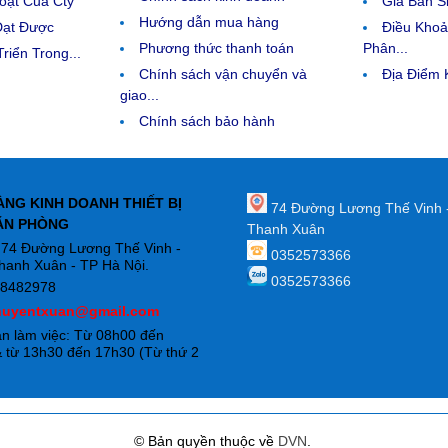
ặt Của Cty
Giá Bán Sỉ
Hướng dẫn mua hàng
Đạt Được
Điều Kho
Phương thức thanh toán
Phân...
riển Trong...
Chính sách vận chuyển và
Địa Điểm
giao...
Chính sách bảo hành
ÀNG KINH DOANH THIẾT BỊ
74 Đường Lương Thế Vinh 
ĂN PHÒNG
Thanh Xuân
: 74 Đường Lương Thế Vinh -
0352573366
hanh Xuân - TP Hà Nội.
0352573366
88482978
huyentxuan@gmail.com
an làm việc: Từ 08h00 đến
 từ 13h30 đến 17h30 (Từ thứ 2
)
© Bản quyền thuộc về
DVN
.