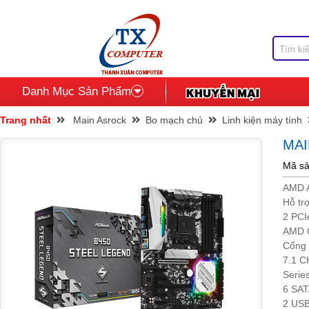
Danh Mục Sản Phẩm
Trang nhất
Main Asrock
Bo mạch chủ
Linh kiện máy tính
MAI
Mã s
AMD 
Hỗ tr
2 PCI
AMD 
Cổng 
7.1 C
Serie
6 SAT
2 USB