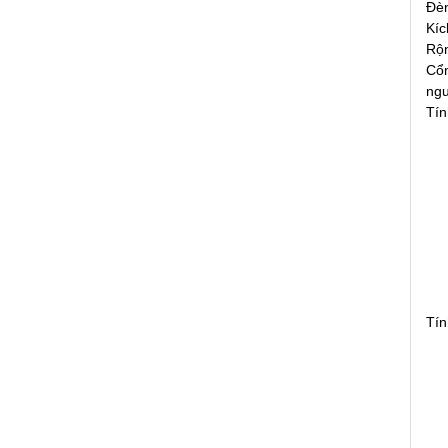
Đè
Kíc
Rộn
Cổ
ng
Tín
Tín