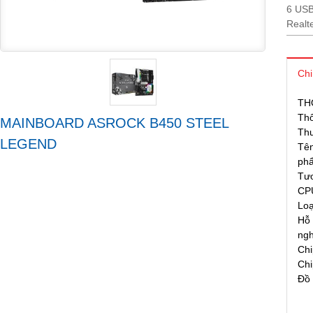
6 USB
Realt
Chi
TH
Thô
MAINBOARD ASROCK B450 STEEL
Th
LEGEND
Tê
ph
Tư
CP
Lo
Hỗ 
ng
Chi
Chi
Đồ 