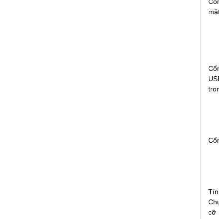
Cổn
mặt
Cổn
US
tro
Cổ
Tín
Chu
cỡ