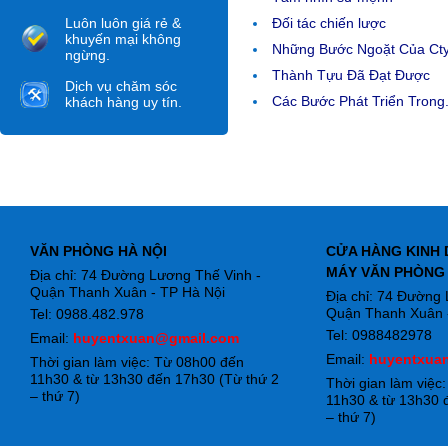
Luôn luôn giá rẻ &
Đối tác chiến lược
khuyến mại không
Những Bước Ngoặt Của Ct
ngừng.
Thành Tựu Đã Đạt Được
Dịch vụ chăm sóc
Các Bước Phát Triển Trong.
khách hàng uy tín.
VĂN PHÒNG HÀ NỘI
CỬA HÀNG KINH 
MÁY VĂN PHÒNG
Địa chỉ: 74 Đường Lương Thế Vinh -
Quận Thanh Xuân - TP Hà Nội
Địa chỉ: 74 Đường
Quận Thanh Xuân -
Tel: 0988.482.978
Tel: 0988482978
Email:
huyentxuan@gmail.com
Email:
huyentxua
Thời gian làm việc: Từ 08h00 đến
11h30 & từ 13h30 đến 17h30 (Từ thứ 2
Thời gian làm việc
– thứ 7)
11h30 & từ 13h30 
– thứ 7)