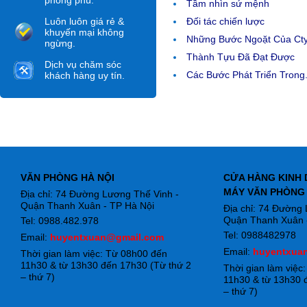
phong phú.
Tầm nhìn sứ mệnh
Luôn luôn giá rẻ &
Đối tác chiến lược
khuyến mại không
Những Bước Ngoặt Của Ct
ngừng.
Thành Tựu Đã Đạt Được
Dịch vụ chăm sóc
Các Bước Phát Triển Trong.
khách hàng uy tín.
VĂN PHÒNG HÀ NỘI
CỬA HÀNG KINH 
MÁY VĂN PHÒNG
Địa chỉ: 74 Đường Lương Thế Vinh -
Quận Thanh Xuân - TP Hà Nội
Địa chỉ: 74 Đường
Quận Thanh Xuân -
Tel: 0988.482.978
Tel: 0988482978
Email:
huyentxuan@gmail.com
Email:
huyentxua
Thời gian làm việc: Từ 08h00 đến
11h30 & từ 13h30 đến 17h30 (Từ thứ 2
Thời gian làm việc
– thứ 7)
11h30 & từ 13h30 
– thứ 7)