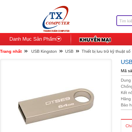
Danh Mục Sản Phẩm
Trang nhất
USB Kingston
USB
Thiết bị lưu trữ kỹ thuật số
USB
Mã s
Dung 
Chống
Kết nố
Hãng 
Bảo hà
Chi