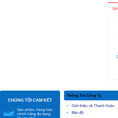
Sản
D
Thông Tin Công Ty
CHÚNG TÔI CAM KẾT
Giới thiệu về Thanh Xuân...
Sản phẩm, hàng hóa
Bản đồ
chính hãng đa dạng