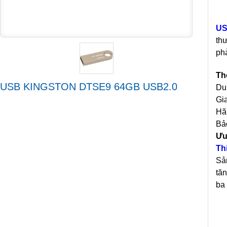
US
th
phả
Th
USB KINGSTON DTSE9 64GB USB2.0
Du
Gia
Hã
Bả
Ưu
Th
Sả
tă
ba 