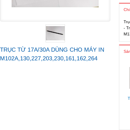
Chi
Trụ
- T
M1
TRỤC TỪ 17A/30A DÙNG CHO MÁY IN
Sản
M102A,130,227,203,230,161,162,264
T