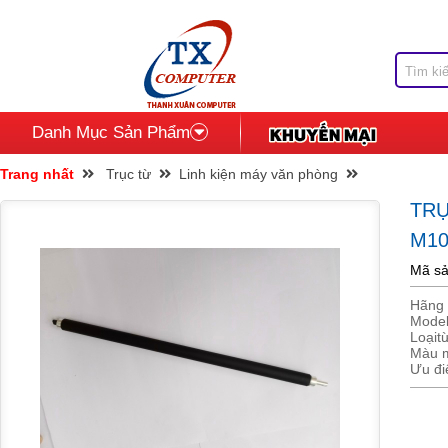
Danh Mục Sản Phẩm
Trang nhất
Trục từ
Linh kiện máy văn phòng
TRỤ
M10
Mã sả
Hãng 
Model
Loạit
Màu 
Ưu đi