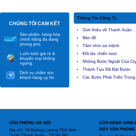
Thông Tin Công Ty
CHÚNG TÔI CAM KẾT
Giới thiệu về Thanh Xuân...
Sản phẩm, hàng hóa
Bản đồ
chính hãng đa dạng
phong phú.
Tầm nhìn sứ mệnh
Luôn luôn giá rẻ &
Đối tác chiến lược
khuyến mại không
Những Bước Ngoặt Của Ct
ngừng.
Thành Tựu Đã Đạt Được
Dịch vụ chăm sóc
Các Bước Phát Triển Trong.
khách hàng uy tín.
VĂN PHÒNG HÀ NỘI
CỬA HÀNG KINH 
MÁY VĂN PHÒNG
Địa chỉ: 74 Đường Lương Thế Vinh -
Quận Thanh Xuân - TP Hà Nội