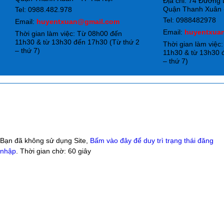
Địa chỉ: 74 Đường
Quận Thanh Xuân -
Tel: 0988.482.978
Tel: 0988482978
Email:
huyentxuan@gmail.com
Email:
huyentxua
Thời gian làm việc: Từ 08h00 đến
11h30 & từ 13h30 đến 17h30 (Từ thứ 2
Thời gian làm việc
– thứ 7)
11h30 & từ 13h30 
– thứ 7)
Bạn đã không sử dụng Site,
Bấm vào đây để duy trì trạng thái đăng
nhập
. Thời gian chờ:
60
giây