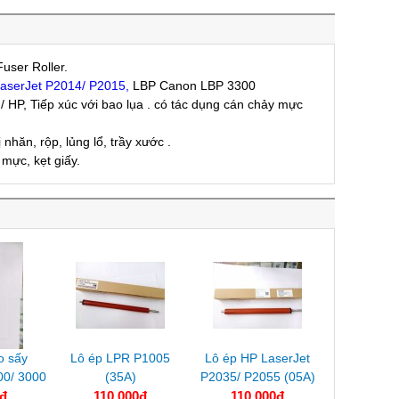
Fuser Roller.
LaserJet P2014/ P2015,
LBP Canon LBP 3300
/ HP, Tiếp xúc với bao lụa . có tác dụng cán chảy mực
nhăn, rộp, lủng lổ, trầy xước .
 mực, kẹt giấy.
o sấy
Lô ép LPR P1005
Lô ép HP LaserJet
00/ 3000
(35A)
P2035/ P2055 (05A)
đ
110.000đ
110.000đ