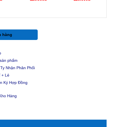
h hàng
p
u sản phẩm
Ty Nhận Phân Phối
 + Lẻ
ản Ký Hợp Đồng
 Kho Hàng