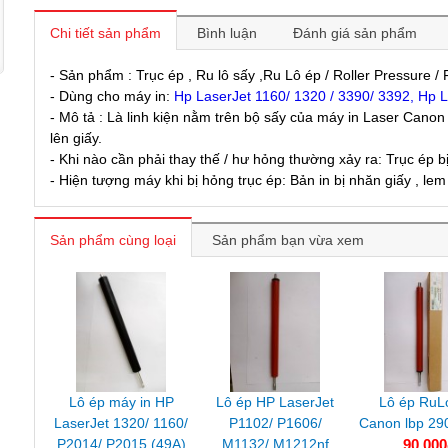
Chi tiết sản phẩm
Bình luận
Đánh giá sản phẩm
- Sản phẩm : Trục ép , Ru lô sấy ,Ru Lô ép / Roller Pressure / 
- Dùng cho máy in:
Hp LaserJet 1160/ 1320 / 3390/ 3392, Hp 
- Mô tả : Là linh kiện nằm trên bộ sấy của máy in Laser Canon 
lên giấy.
- Khi nào cần phải thay thế / hư hỏng thường xảy ra: Trục ép bị 
- Hiện tượng máy khi bị hỏng trục ép: Bản in bị nhăn giấy , lem
Sản phẩm cùng loại
Sản phẩm bạn vừa xem
Lô ép máy in HP
Lô ép HP LaserJet
Lô ép RuL
LaserJet 1320/ 1160/
P1102/ P1606/
Canon lbp 29
P2014/ P2015 (49A)
M1132/ M1212nf
90.000