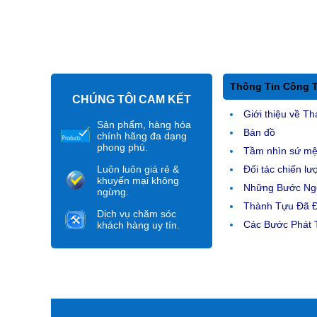
Thông Tin Công 
CHÚNG TÔI CAM KẾT
Giới thiệu về Th
Sản phẩm, hàng hóa
Bản đồ
chính hãng đa dạng
phong phú.
Tầm nhìn sứ m
Luôn luôn giá rẻ &
Đối tác chiến lư
khuyến mại không
Những Bước Ngo
ngừng.
Thành Tựu Đã 
Dịch vụ chăm sóc
Các Bước Phát T
khách hàng uy tín.