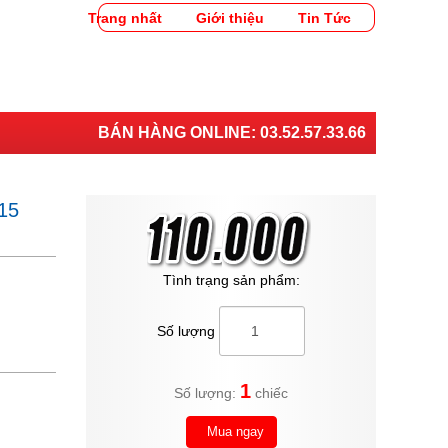
Trang nhất
Giới thiệu
Tin Tức
BÁN HÀNG ONLINE:
03.52.57.33.66
15
Tình trạng sản phẩm:
Số lượng
1
Số lượng:
chiếc
Mua ngay