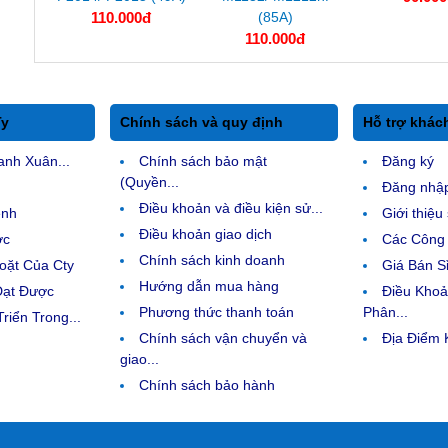
110.000đ
(85A)
110.000đ
Ty
Chính sách và quy định
Hỗ trợ khác
anh Xuân...
Chính sách bảo mật
Đăng ký
(Quyền...
Đăng nhậ
Điều khoản và điều kiện sử...
ệnh
Giới thiệ
Điều khoản giao dịch
ợc
Các Công 
Chính sách kinh doanh
ặt Của Cty
Giá Bán Sỉ
Hướng dẫn mua hàng
Đạt Được
Điều Kho
Phương thức thanh toán
Phân...
riển Trong...
Chính sách vận chuyển và
Địa Điểm
giao...
Chính sách bảo hành