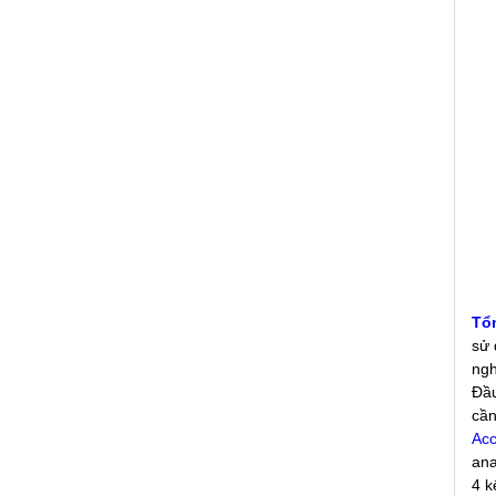
Tổ
sử 
ngh
Đầu
cần
Acc
ana
4 k