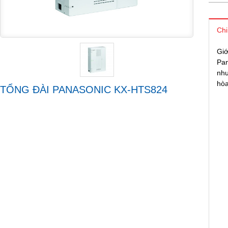
Chi
Giớ
Pan
như
hòa
TỔNG ĐÀI PANASONIC KX-HTS824