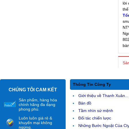
lời
thể
Tổ
sma
NTV
Ngo
802
bàn
Sản
Thông Tin Công Ty
CHÚNG TÔI CAM KẾT
Giới thiệu về Thanh Xuân...
Sản phẩm, hàng hóa
Bản đồ
chính hãng đa dạng
phong phú.
Tầm nhìn sứ mệnh
Luôn luôn giá rẻ &
Đối tác chiến lược
khuyến mại không
Những Bước Ngoặt Của Ct
ngừng.