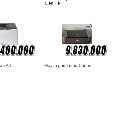
Liên Hệ
àu A3...
Máy in phun màu Canon...