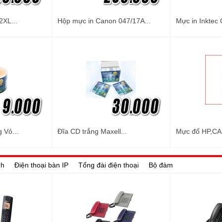
2XL...
Hộp mực in Canon 047/17A...
Mực in Inktec 
 Vỏ...
Đĩa CD trắng Maxell...
Mực đổ HP,CA
nh
Điện thoại bàn IP
Tổng đài điện thoại
Bộ đàm