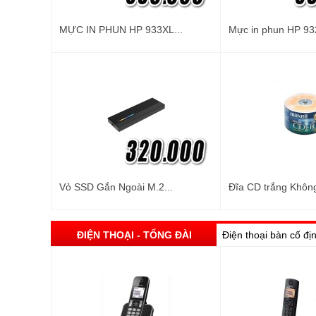
MỰC IN PHUN HP 933XL...
Mực in phun HP 93
Vỏ SSD Gắn Ngoài M.2...
Đĩa CD trắng Không
ĐIỆN THOẠI - TỔNG ĐÀI
Điện thoại bàn cố đị