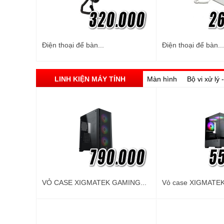
Điện thoại để bàn...
Điện thoại để bàn...
LINH KIỆN MÁY TÍNH
Màn hình
Bộ vi xử lý
VỎ CASE XIGMATEK GAMING...
Vỏ case XIGMATEK 