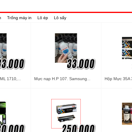
n
Trống máy in
Lô ép
Lô sấy
L 1710,...
Mực nạp H.P 107. Samsung...
Hộp Mực 35A 3