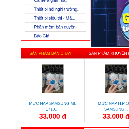
Camera giám sát
Thiết bị hội nghị trường...
Thiết bị siêu thị - Mã...
Phần mềm bản quyền
Báo Giá
SẢN PHẨM BÁN CHẠY
SẢN PHẨM KHUYẾN 
MỰC NẠP SAMSUNG ML
MỰC NẠP H.P 1
1710,...
SAMSUNG...
33.000 đ
33.000 