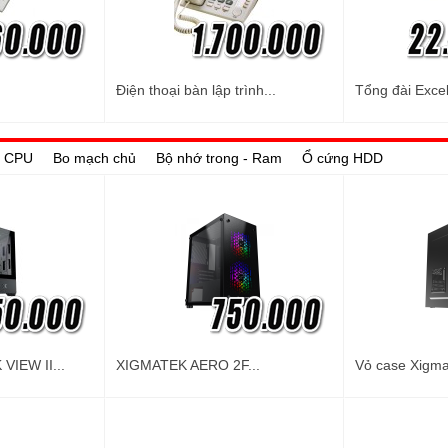
Điện thoại bàn lập trình...
Tổng đài Excel
 - CPU
Bo mạch chủ
Bộ nhớ trong - Ram
Ổ cứng HDD
VIEW II...
XIGMATEK AERO 2F...
Vỏ case Xigma