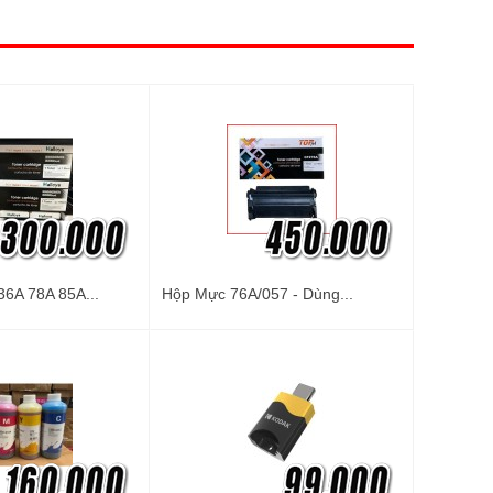
6A 78A 85A...
Hộp Mực 76A/057 - Dùng...