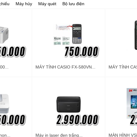
 chiếu
Máy hủy
Máy quét
Bộ lưu điện
00...
MÁY TÍNH CASIO FX-580VN...
MÁY TÍNH CAS
non...
Máy in laser đen trắng...
MÀN HÌNH VSP