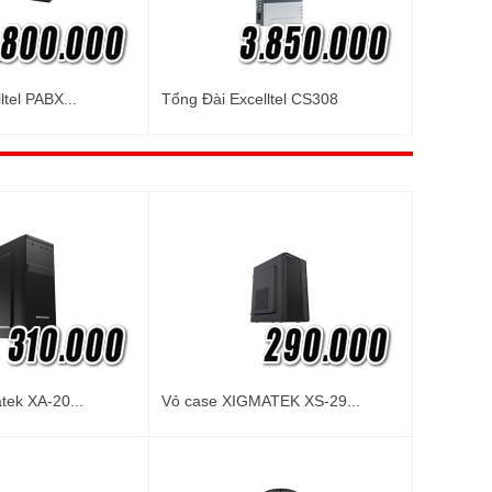
ltel PABX...
Tổng Đài Excelltel CS308
tek XA-20...
Vỏ case XIGMATEK XS-29...