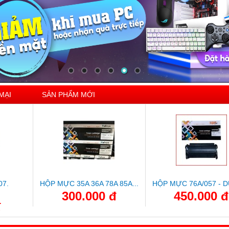
MẠI
SẢN PHẨM MỚI
07.
HỘP MỰC 35A 36A 78A 85A...
HỘP MỰC 76A/057 - D
300.000 đ
450.000 đ
đ