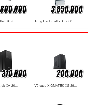
ltel PABX...
Tổng Đài Excelltel CS308
tek XA-20...
Vỏ case XIGMATEK XS-29...