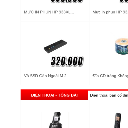
MỰC IN PHUN HP 933XL...
Mực in phun HP 93
Vỏ SSD Gắn Ngoài M.2...
Đĩa CD trắng Không
ĐIỆN THOẠI - TỔNG ĐÀI
Điện thoại bàn cố đị