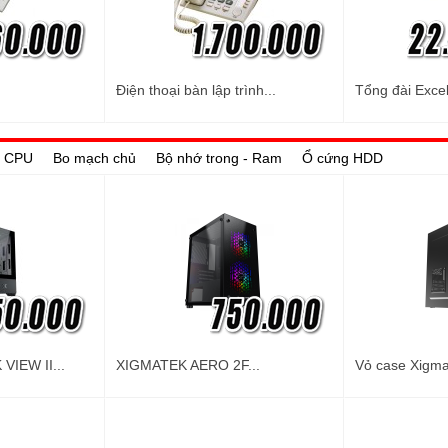
Điện thoại bàn lập trình...
Tổng đài Excel
 - CPU
Bo mạch chủ
Bộ nhớ trong - Ram
Ổ cứng HDD
VIEW II...
XIGMATEK AERO 2F...
Vỏ case Xigma