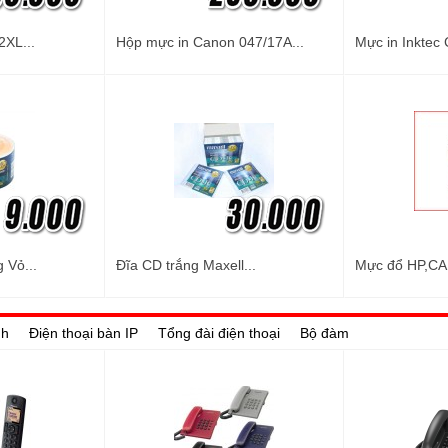
2XL...
Hộp mực in Canon 047/17A...
Mực in Inktec 
 Vỏ...
Đĩa CD trắng Maxell...
Mực đổ HP,CA
nh
Điện thoại bàn IP
Tổng đài điện thoại
Bộ đàm