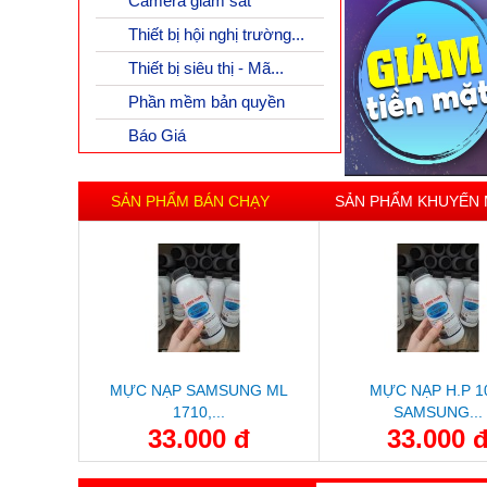
Camera giám sát
Thiết bị hội nghị trường...
Thiết bị siêu thị - Mã...
Phần mềm bản quyền
Báo Giá
SẢN PHẨM BÁN CHẠY
SẢN PHẨM KHUYẾN 
MỰC NẠP SAMSUNG ML
MỰC NẠP H.P 1
1710,...
SAMSUNG...
33.000 đ
33.000 