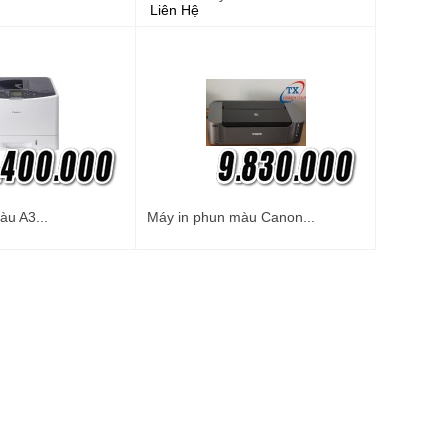
Liên Hệ
àu A3...
Máy in phun màu Canon...