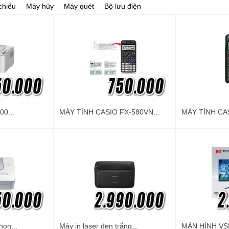
 chiếu
Máy hủy
Máy quét
Bộ lưu điện
00...
MÁY TÍNH CASIO FX-580VN...
MÁY TÍNH CAS
non...
Máy in laser đen trắng...
MÀN HÌNH VSP