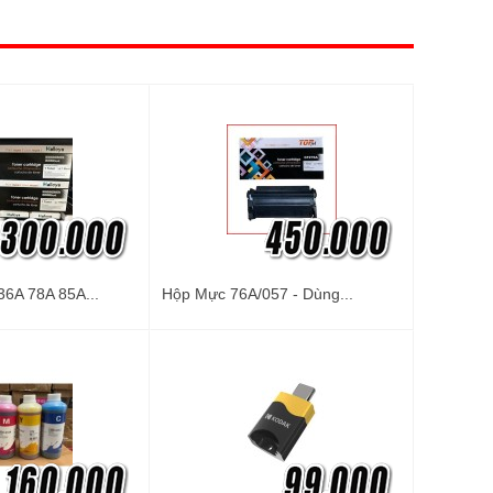
6A 78A 85A...
Hộp Mực 76A/057 - Dùng...