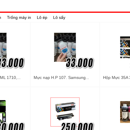
n
Trống máy in
Lô ép
Lô sấy
L 1710,...
Mực nạp H.P 107. Samsung...
Hộp Mực 35A 3