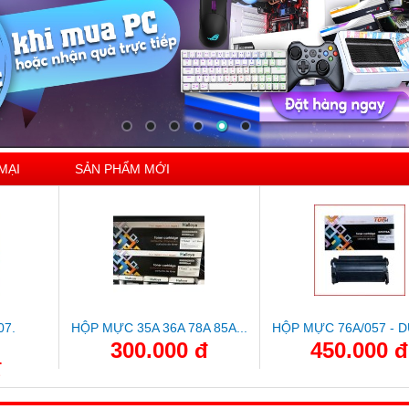
MẠI
SẢN PHẨM MỚI
07.
HỘP MỰC 35A 36A 78A 85A...
HỘP MỰC 76A/057 - D
300.000 đ
450.000 đ
đ