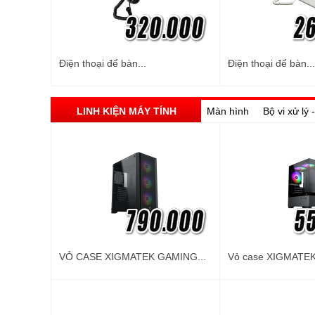
Điện thoại để bàn...
Điện thoại để bàn...
LINH KIỆN MÁY TÍNH
Màn hình
Bộ vi xử lý
VỎ CASE XIGMATEK GAMING...
Vỏ case XIGMATEK 