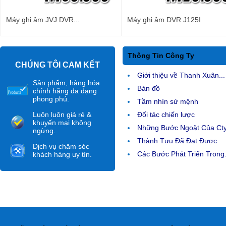
Máy ghi âm JVJ DVR...
Máy ghi âm DVR J125I
Thông Tin Công Ty
CHÚNG TÔI CAM KẾT
Giới thiệu về Thanh Xuân...
Sản phẩm, hàng hóa
Bản đồ
chính hãng đa dạng
phong phú.
Tầm nhìn sứ mệnh
Luôn luôn giá rẻ &
Đối tác chiến lược
khuyến mại không
Những Bước Ngoặt Của Ct
ngừng.
Thành Tựu Đã Đạt Được
Dịch vụ chăm sóc
Các Bước Phát Triển Trong.
khách hàng uy tín.