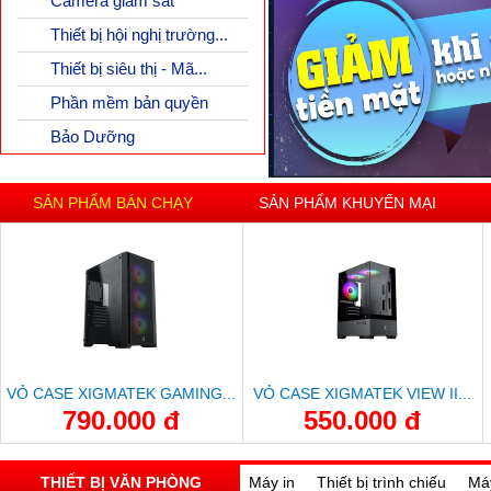
Camera giám sát
Thiết bị hội nghị trường...
Thiết bị siêu thị - Mã...
Phần mềm bản quyền
Bảo Dưỡng
SẢN PHẨM BÁN CHẠY
SẢN PHẨM KHUYẾN MẠI
VỎ CASE XIGMATEK GAMING...
VỎ CASE XIGMATEK VIEW II...
790.000 đ
550.000 đ
THIẾT BỊ VĂN PHÒNG
Máy in
Thiết bị trình chiếu
Má