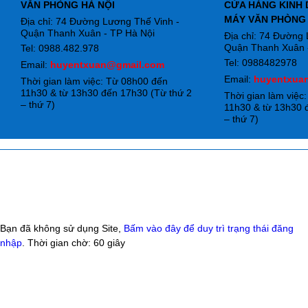
VĂN PHÒNG HÀ NỘI
CỬA HÀNG KINH 
MÁY VĂN PHÒNG
Địa chỉ: 74 Đường Lương Thế Vinh -
Quận Thanh Xuân - TP Hà Nội
Địa chỉ: 74 Đường
Quận Thanh Xuân -
Tel: 0988.482.978
Tel: 0988482978
Email:
huyentxuan@gmail.com
Email:
huyentxua
Thời gian làm việc: Từ 08h00 đến
11h30 & từ 13h30 đến 17h30 (Từ thứ 2
Thời gian làm việc
– thứ 7)
11h30 & từ 13h30 
– thứ 7)
Bạn đã không sử dụng Site,
Bấm vào đây để duy trì trạng thái đăng
nhập
. Thời gian chờ:
60
giây