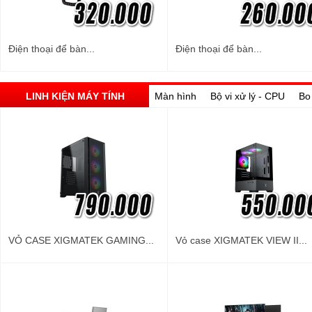
Điện thoại để bàn...
Điện thoại để bàn...
LINH KIỆN MÁY TÍNH
Màn hình
Bộ vi xử lý - CPU
Bo
VỎ CASE XIGMATEK GAMING...
Vỏ case XIGMATEK VIEW II...