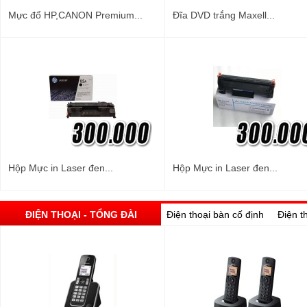
Mực đổ HP,CANON Premium...
Đĩa DVD trắng Maxell...
Hộp Mực in Laser đen...
Hộp Mực in Laser đen...
ĐIỆN THOẠI - TỔNG ĐÀI
Điện thoại bàn cố định
Điện t