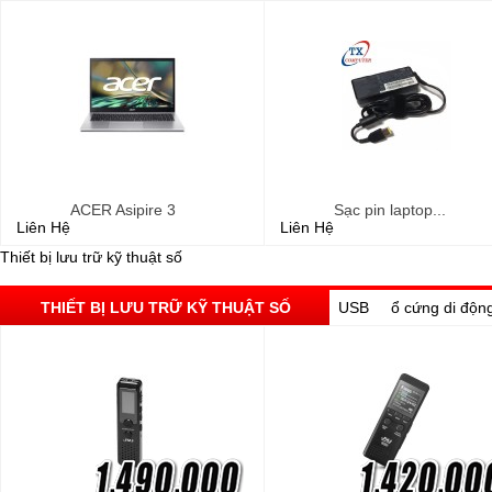
ACER Asipire 3
Sạc pin laptop...
Liên Hệ
Liên Hệ
Thiết bị lưu trữ kỹ thuật số
THIẾT BỊ LƯU TRỮ KỸ THUẬT SỐ
USB
ổ cứng di độn