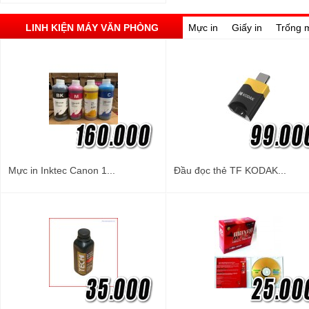
LINH KIỆN MÁY VĂN PHÒNG
Mực in
Giấy in
Trống 
Mực in Inktec Canon 1...
Đầu đọc thẻ TF KODAK...