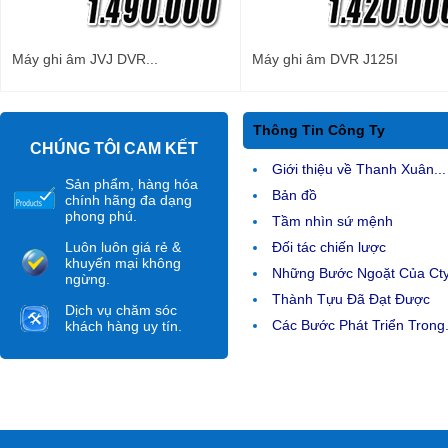
Máy ghi âm JVJ DVR...
Máy ghi âm DVR J125I
Thông Tin Công Ty
CHÚNG TÔI CAM KẾT
Giới thiệu về Thanh Xuân...
Sản phẩm, hàng hóa
Bản đồ
chính hãng đa dạng
phong phú.
Tầm nhìn sứ mệnh
Luôn luôn giá rẻ &
Đối tác chiến lược
khuyến mại không
Những Bước Ngoặt Của Ct
ngừng.
Thành Tựu Đã Đạt Được
Dịch vụ chăm sóc
Các Bước Phát Triển Trong.
khách hàng uy tín.