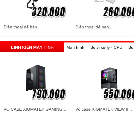
Điện thoại để bàn...
Điện thoại để bàn...
LINH KIỆN MÁY TÍNH
Màn hình
Bộ vi xử lý - CPU
Bo
VỎ CASE XIGMATEK GAMING...
Vỏ case XIGMATEK VIEW II...