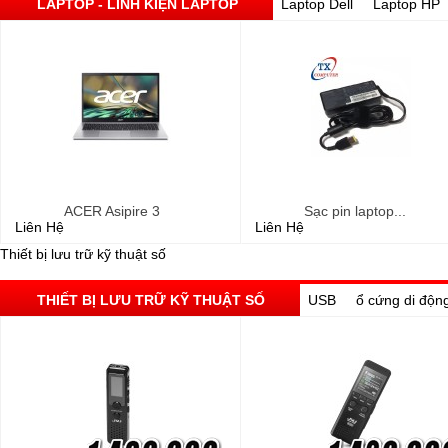
LAPTOP - LINH KIỆN LAPTOP
Laptop Dell
Laptop HP
ACER Asipire 3
Sạc pin laptop...
Liên Hệ
Liên Hệ
Thiết bị lưu trữ kỹ thuật số
THIẾT BỊ LƯU TRỮ KỸ THUẬT SỐ
USB
ổ cứng di độn