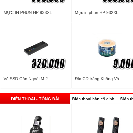
MỰC IN PHUN HP 933XL...
Mực in phun HP 932XL...
Vỏ SSD Gắn Ngoài M.2...
Đĩa CD trắng Không Vỏ...
ĐIỆN THOẠI - TỔNG ĐÀI
Điện thoại bàn cố định
Điện t