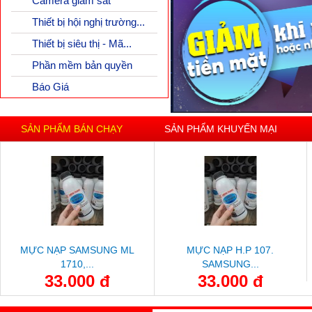
Camera giám sát
Thiết bị hội nghị trường...
Thiết bị siêu thị - Mã...
Phần mềm bản quyền
Báo Giá
SẢN PHẨM BÁN CHẠY
SẢN PHẨM KHUYẾN MẠI
MỰC NẠP SAMSUNG ML
MỰC NẠP H.P 107.
1710,...
SAMSUNG...
33.000 đ
33.000 đ