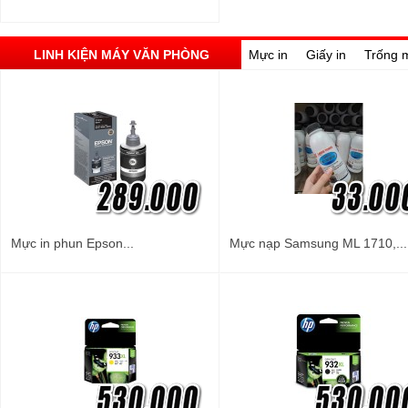
LINH KIỆN MÁY VĂN PHÒNG
Mực in
Giấy in
Trống 
Mực in phun Epson...
Mực nạp Samsung ML 1710,...