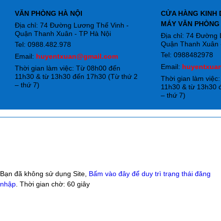
VĂN PHÒNG HÀ NỘI
CỬA HÀNG KINH 
MÁY VĂN PHÒNG
Địa chỉ: 74 Đường Lương Thế Vinh -
Quận Thanh Xuân - TP Hà Nội
Địa chỉ: 74 Đường
Quận Thanh Xuân -
Tel: 0988.482.978
Tel: 0988482978
Email:
huyentxuan@gmail.com
Email:
huyentxua
Thời gian làm việc: Từ 08h00 đến
11h30 & từ 13h30 đến 17h30 (Từ thứ 2
Thời gian làm việc
– thứ 7)
11h30 & từ 13h30 
– thứ 7)
Bạn đã không sử dụng Site,
Bấm vào đây để duy trì trạng thái đăng
nhập
. Thời gian chờ:
60
giây