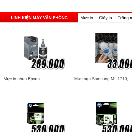
LINH KIỆN MÁY VĂN PHÒNG
Mực in
Giấy in
Trống 
Mực in phun Epson...
Mực nạp Samsung ML 1710,...