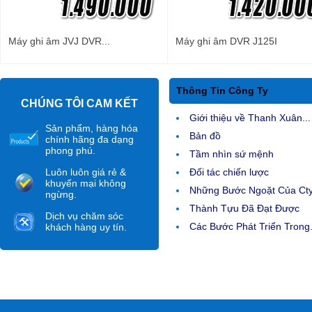
Máy ghi âm JVJ DVR...
Máy ghi âm DVR J125I
Thông Tin Công Ty
CHÚNG TÔI CAM KẾT
Giới thiệu về Thanh Xuân...
Sản phẩm, hàng hóa
Bản đồ
chính hãng đa dạng
phong phú.
Tầm nhìn sứ mệnh
Luôn luôn giá rẻ &
Đối tác chiến lược
khuyến mại không
Những Bước Ngoặt Của Ct
ngừng.
Thành Tựu Đã Đạt Được
Dịch vụ chăm sóc
Các Bước Phát Triển Trong.
khách hàng uy tín.