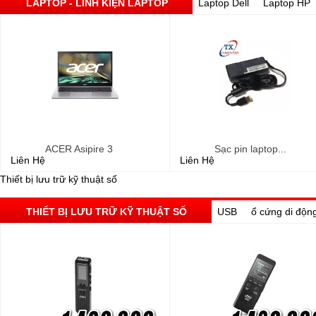
LAPTOP - LINH KIỆN LAPTOP
Laptop Dell
Laptop HP
ACER Asipire 3
Sạc pin laptop...
Liên Hệ
Liên Hệ
Thiết bị lưu trữ kỹ thuật số
THIẾT BỊ LƯU TRỮ KỸ THUẬT SỐ
USB
ổ cứng di độn