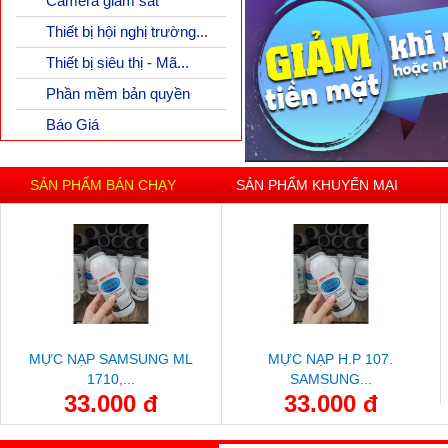
Camera giám sát
Thiết bị hội nghị trường...
Thiết bị siêu thị - Mã...
Phần mềm bản quyền
Báo Giá
SẢN PHẨM BÁN CHẠY
SẢN PHẨM KHUYẾN MẠI
MỰC NẠP SAMSUNG ML
MỰC NẠP H.P 107.
1710,...
SAMSUNG...
33.000 đ
33.000 đ