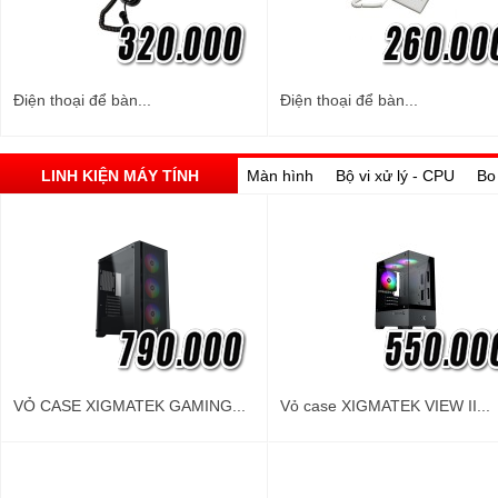
Điện thoại để bàn...
Điện thoại để bàn...
LINH KIỆN MÁY TÍNH
Màn hình
Bộ vi xử lý - CPU
Bo
VỎ CASE XIGMATEK GAMING...
Vỏ case XIGMATEK VIEW II...