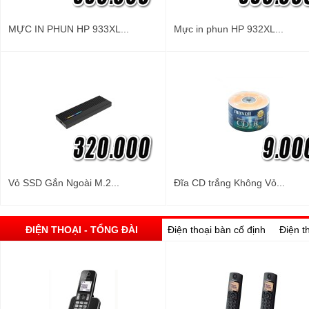
MỰC IN PHUN HP 933XL...
Mực in phun HP 932XL...
Vỏ SSD Gắn Ngoài M.2...
Đĩa CD trắng Không Vỏ...
ĐIỆN THOẠI - TỔNG ĐÀI
Điện thoại bàn cố định
Điện t