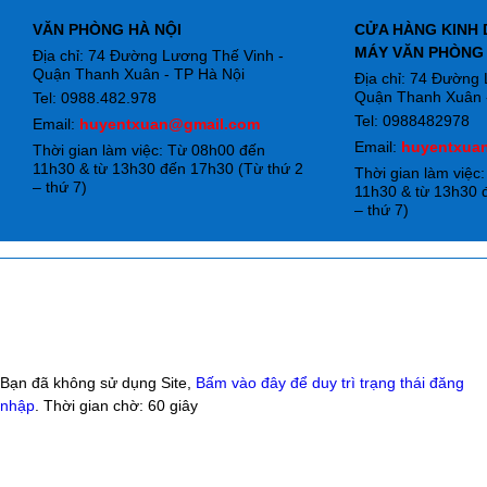
VĂN PHÒNG HÀ NỘI
CỬA HÀNG KINH 
MÁY VĂN PHÒNG
Địa chỉ: 74 Đường Lương Thế Vinh -
Quận Thanh Xuân - TP Hà Nội
Địa chỉ: 74 Đường
Quận Thanh Xuân -
Tel: 0988.482.978
Tel: 0988482978
Email:
huyentxuan@gmail.com
Email:
huyentxua
Thời gian làm việc: Từ 08h00 đến
11h30 & từ 13h30 đến 17h30 (Từ thứ 2
Thời gian làm việc
– thứ 7)
11h30 & từ 13h30 
– thứ 7)
Bạn đã không sử dụng Site,
Bấm vào đây để duy trì trạng thái đăng
nhập
. Thời gian chờ:
60
giây