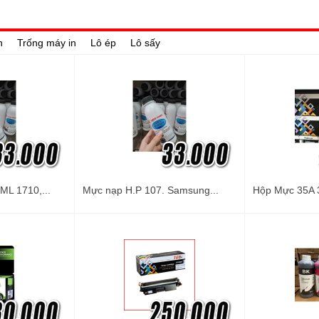
n
Trống máy in
Lô ép
Lô sấy
L 1710,...
Mực nạp H.P 107. Samsung...
Hộp Mực 35A 3