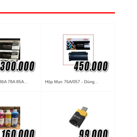
6A 78A 85A...
Hộp Mực 76A/057 - Dùng...