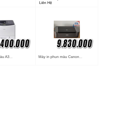
Liên Hệ
àu A3...
Máy in phun màu Canon...