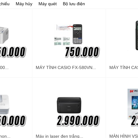
 chiếu
Máy hủy
Máy quét
Bộ lưu điện
00...
MÁY TÍNH CASIO FX-580VN...
MÁY TÍNH CAS
non...
Máy in laser đen trắng...
MÀN HÌNH VSP