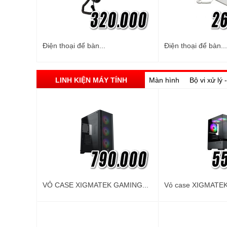
Điện thoại để bàn...
Điện thoại để bàn...
LINH KIỆN MÁY TÍNH
Màn hình
Bộ vi xử lý
VỎ CASE XIGMATEK GAMING...
Vỏ case XIGMATEK 