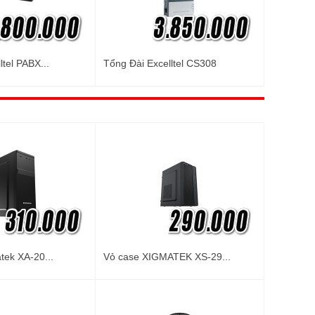
ltel PABX...
Tổng Đài Excelltel CS308
tek XA-20...
Vỏ case XIGMATEK XS-29...