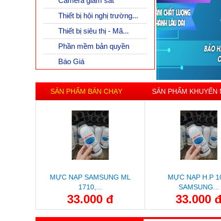
Camera giám sát
Thiết bị hội nghị trường...
Thiết bị siêu thị - Mã...
Phần mềm bản quyền
Báo Giá
SẢN PHẨM BÁN CHẠY
SẢN PHẨM KHUYẾN 
MỰC NẠP SAMSUNG ML
MỰC NẠP H.P 1
1710,...
SAMSUNG...
33.000 đ
33.000 