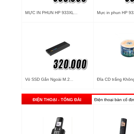
MỰC IN PHUN HP 933XL...
Mực in phun HP 93
Vỏ SSD Gắn Ngoài M.2...
Đĩa CD trắng Không
ĐIỆN THOẠI - TỔNG ĐÀI
Điện thoại bàn cố đị