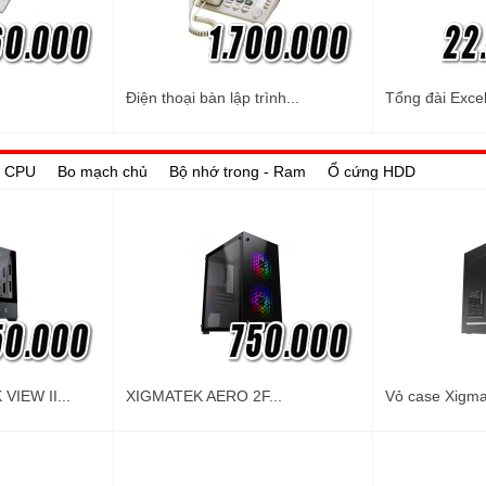
Điện thoại bàn lập trình...
Tổng đài Excel
 - CPU
Bo mạch chủ
Bộ nhớ trong - Ram
Ổ cứng HDD
VIEW II...
XIGMATEK AERO 2F...
Vỏ case Xigma