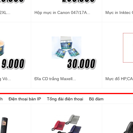
2XL...
Hộp mực in Canon 047/17A...
Mực in Inktec 
 Vỏ...
Đĩa CD trắng Maxell...
Mực đổ HP,CA
nh
Điện thoại bàn IP
Tổng đài điện thoại
Bộ đàm