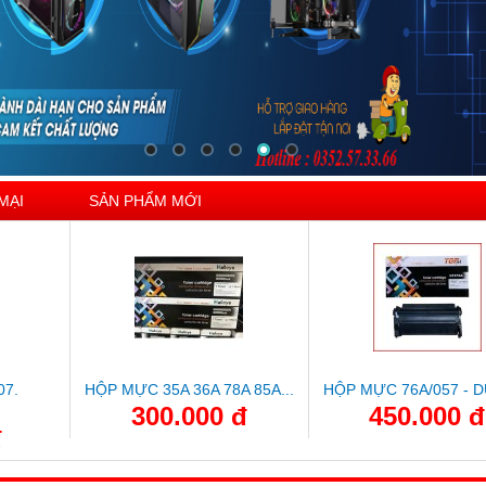
MẠI
SẢN PHẨM MỚI
07.
HỘP MỰC 35A 36A 78A 85A...
HỘP MỰC 76A/057 - D
300.000 đ
450.000 đ
đ