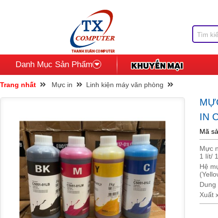
Danh Mục Sản Phẩm
Trang nhất
Mực in
Linh kiện máy văn phòng
MỰC
IN 
Mã sả
Mực n
1 lít/
Hệ mự
(Yello
Dung t
Xuất 