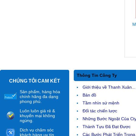
M
Thông Tin Công Ty
CHÚNG TÔI CAM KẾT
Giới thiệu về Thanh Xuân...
Sản phẩm, hàng hóa
Bản đồ
chính hãng đa dạng
phong phú.
Tầm nhìn sứ mệnh
Luôn luôn giá rẻ &
Đối tác chiến lược
khuyến mại không
Những Bước Ngoặt Của Ct
ngừng.
Thành Tựu Đã Đạt Được
Dịch vụ chăm sóc
Các Bước Phát Triển Trong.
khách hàng uy tín.