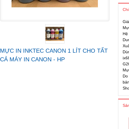
Chi
Giá
Mực
Hệ 
Dun
Xuấ
MỰC IN INKTEC CANON 1 LÍT CHO TẤT
Dùn
ix6
CẢ MÁY IN CANON - HP
G20
Mực
Do 
bản
Sho
Sản