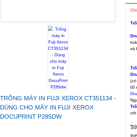
Chi
Tr
Dr
toà
và 
Tr
Dr
(có
tối
Dr
TRỐNG MÁY IN FUJI XEROX CT351134 -
Ngư
DÙNG CHO MÁY IN FUJI XEROX
Tr
vớ
DOCUPRINT P285DW
Tớ
ng