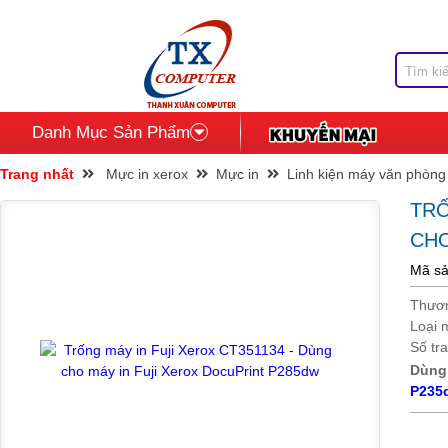
Danh Mục Sản Phẩm
Trang nhất
Mực in xerox
Mực in
Linh kiện máy văn phòng
TRỐ
CHO
Mã sả
Thươn
Loại 
Số tr
Dùng
P235