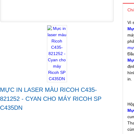
Chi
Vì 
Mự
máy
phâ
mực
Đầu
Mự
địn
hìn
in.
MỰC IN LASER MÀU RICOH C435-
821252 - CYAN CHO MÁY RICOH SP
Hộp
C435DN
Mự
cun
Th
cùn