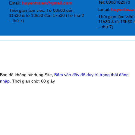
Tel: 0988482978
Email:
huyentxuan@gmail.com
Email:
huyentxua
Thời gian làm việc: Từ 08h00 đến
11h30 & từ 13h30 đến 17h30 (Từ thứ 2
Thời gian làm việc
– thứ 7)
11h30 & từ 13h30 
– thứ 7)
Bạn đã không sử dụng Site,
Bấm vào đây để duy trì trạng thái đăng
nhập
. Thời gian chờ:
60
giây