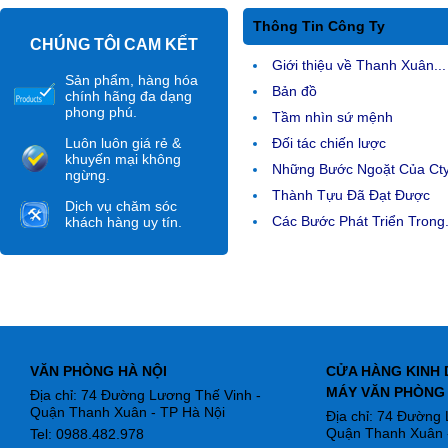
Thông Tin Công Ty
CHÚNG TÔI CAM KẾT
Giới thiệu về Thanh Xuân...
Sản phẩm, hàng hóa
Bản đồ
chính hãng đa dạng
phong phú.
Tầm nhìn sứ mệnh
Luôn luôn giá rẻ &
Đối tác chiến lược
khuyến mại không
Những Bước Ngoặt Của Ct
ngừng.
Thành Tựu Đã Đạt Được
Dịch vụ chăm sóc
Các Bước Phát Triển Trong.
khách hàng uy tín.
VĂN PHÒNG HÀ NỘI
CỬA HÀNG KINH 
MÁY VĂN PHÒNG
Địa chỉ: 74 Đường Lương Thế Vinh -
Quận Thanh Xuân - TP Hà Nội
Địa chỉ: 74 Đường
Quận Thanh Xuân -
Tel: 0988.482.978