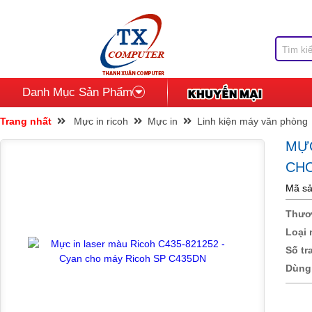
Danh Mục Sản Phẩm
Trang nhất
Mực in ricoh
Mực in
Linh kiện máy văn phòng
MỰC
CHO
Mã sả
Thươ
Loại 
Số tr
Dùng