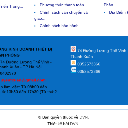
Phương thức thanh toán
Phân...
riển Trong...
Chính sách vận chuyển và
Địa Điểm
giao...
Chính sách bảo hành
ÀNG KINH DOANH THIẾT BỊ
74 Đường Lương Thế Vinh 
ĂN PHÒNG
Thanh Xuân
: 74 Đường Lương Thế Vinh -
0352573366
hanh Xuân - TP Hà Nội.
0352573366
88482978
huyentxuan@gmail.com
an làm việc: Từ 08h00 đến
 từ 13h30 đến 17h30 (Từ thứ 2
)
© Bản quyền thuộc về
DVN
.
Thiết kế bởi
DVN
.