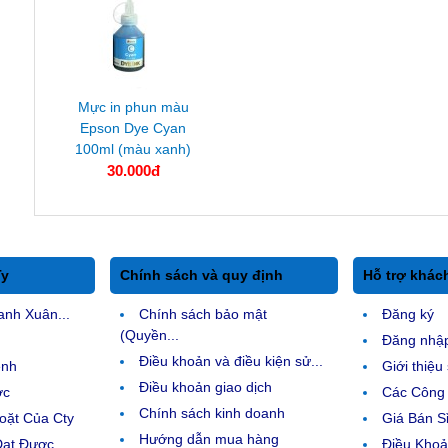
Mực in phun màu
Epson Dye Cyan
100ml (màu xanh)
30.000đ
Ty
Chính sách và quy định
Hỗ trợ khác
anh Xuân...
Chính sách bảo mật
Đăng ký
(Quyền...
Đăng nhậ
Điều khoản và điều kiện sử...
ệnh
Giới thiệ
Điều khoản giao dịch
ợc
Các Công 
Chính sách kinh doanh
ặt Của Cty
Giá Bán Sỉ
Hướng dẫn mua hàng
Đạt Được
Điều Kho