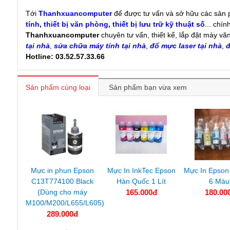
Tới
Thanhxuancomputer
để được tư vấn và sở hữu các sản
tính
,
thiết bị văn phòng
,
thiết bị lưu trữ kỹ thuật số
... chí
Thanhxuancomputer
chuyên tư vấn, thiết kế, lắp đặt máy vă
tại nhà
,
sửa chữa máy tính tại nhà
,
đổ mực laser tại nhà
,
đ
Hotline: 03.52.57.33.66
Sản phẩm cùng loại
Sản phẩm bạn vừa xem
Mực in phun Epson
Mực In InkTec Epson
Mực In Epson
C13T774100 Black
Hàn Quốc 1 Lít
6 Màu
(Dùng cho máy
165.000đ
180.00
M100/M200/L655/L605)
289.000đ