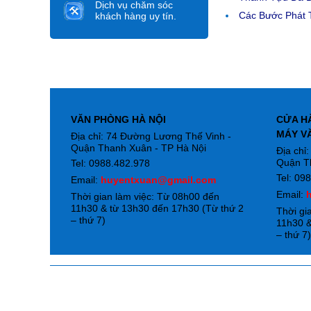
Dịch vụ chăm sóc
Các Bước Phát T
khách hàng uy tín.
VĂN PHÒNG HÀ NỘI
CỬA H
MÁY V
Địa chỉ: 74 Đường Lương Thế Vinh -
Quận Thanh Xuân - TP Hà Nội
Địa chỉ
Quận T
Tel: 0988.482.978
Tel: 09
Email:
huyentxuan@gmail.com
Email:
Thời gian làm việc: Từ 08h00 đến
11h30 & từ 13h30 đến 17h30 (Từ thứ 2
Thời gi
– thứ 7)
11h30 &
– thứ 7