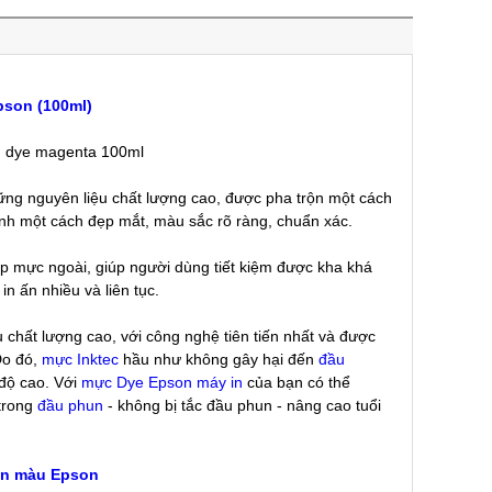
son (100ml)
ng nguyên liệu chất lượng cao, được pha trộn một cách
h ảnh một cách đẹp mắt, màu sắc rõ ràng, chuẩn xác.
ếp mực ngoài, giúp người dùng tiết kiệm được kha khá
n ấn nhiều và liên tục.
chất lượng cao, với công nghệ tiên tiến nhất và được
Do đó,
mực Inktec
hầu như không gây hại đến
đầu
độ cao. Với
mực Dye Epson máy in
của bạn có thể
 trong
đầu phun
- không bị tắc đầu phun - nâng cao tuổi
un màu Epson