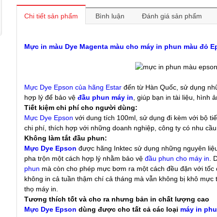
Chi tiết sản phẩm
Bình luận
Đánh giá sản phẩm
Mực in màu Dye Magenta màu cho máy in phun màu đỏ Ep
Mực Dye Epson của hãng Estar
đến từ Hàn Quốc, sử dụng nhữ
hợp lý để bảo vệ
đầu phun máy in
, giúp bạn in tài liệu, hìn
Tiết kiệm chi phí cho người dùng:
Mực Dye Epson
với dung tích 100ml, sử dụng đi kèm với bộ ti
chi phí, thích hợp với những doanh nghiệp, công ty có nhu cầu i
Không làm tắt đầu phun:
Mực Dye Epson
được hãng Inktec sử dụng những nguyên liệu 
pha trộn một cách hợp lý nhằm bảo vệ
đầu phun cho máy in
. 
phun
mà còn cho phép mực bơm ra một cách đều đặn với tốc 
không in cả tuần thậm chí cả tháng mà vẫn không bị khô mực
thọ máy in.
Tương thích tốt và cho ra nhưng bản in chất lượng cao
Mực Dye Epson
dùng được cho tất cả các loại
máy in ph