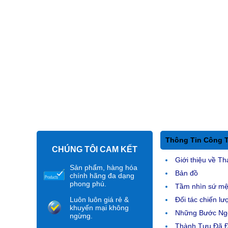
Thông Tin Công 
CHÚNG TÔI CAM KẾT
Giới thiệu về Th
Sản phẩm, hàng hóa
Bản đồ
chính hãng đa dạng
phong phú.
Tầm nhìn sứ m
Luôn luôn giá rẻ &
Đối tác chiến lư
khuyến mại không
Những Bước Ngo
ngừng.
Thành Tựu Đã 