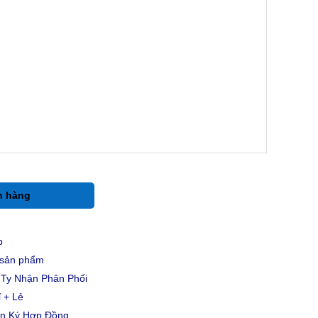
h hàng
p
u sản phẩm
Ty Nhận Phân Phối
 + Lẻ
ản Ký Hợp Đồng