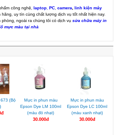
 phẩm công nghệ,
laptop
,
PC
,
camera
,
linh kiện máy
nh hãng, uy tín cùng chất lượng dịch vụ tốt nhất hiện nay.
n phòng, ngoài ra chúng tôi có dịch vụ
sửa chữa máy in
ổ mực màu tại nhà
 673 (Bộ
Mực in phun màu
Mực in phun màu
)
Epson Dye LM 100ml
Epson Dye LC 100ml
0đ
(màu đỏ nhạt)
(màu xanh nhạt)
30.000đ
30.000đ