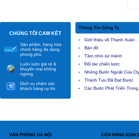
Thông Tin Công Ty
CHÚNG TÔI CAM KẾT
Giới thiệu về Thanh Xuân...
Sản phẩm, hàng hóa
Bản đồ
chính hãng đa dạng
phong phú.
Tầm nhìn sứ mệnh
Luôn luôn giá rẻ &
Đối tác chiến lược
khuyến mại không
Những Bước Ngoặt Của Ct
ngừng.
Thành Tựu Đã Đạt Được
Dịch vụ chăm sóc
Các Bước Phát Triển Trong.
khách hàng uy tín.
VĂN PHÒNG HÀ NỘI
CỬA HÀNG KINH 