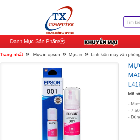
Danh Mục Sản Phẩm
Trang nhất
Mực in epson
Mực in
Linh kiện máy văn phòn
MỰC
MAG
L416
Mã s
- Mự
- 7.5
- Dù