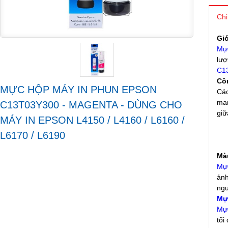
Chi
Giớ
Mự
lượ
C1
Cô
MỰC HỘP MÁY IN PHUN EPSON
Các
man
C13T03Y300 - MAGENTA - DÙNG CHO
giữ
MÁY IN EPSON L4150 / L4160 / L6160 /
L6170 / L6190
Màu
Mực
ảnh
ngư
Mự
Mự
tối