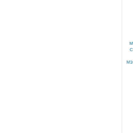
M
C
M1