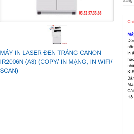
trang
Chi
Má
Dò
năn
MÁY IN LASER ĐEN TRẮNG CANON
in 
hào
IR2006N (A3) (COPY/ IN MẠNG, IN WIFI/
nhi
SCAN)
Kiể
Bản
Màn
Cải
Hỗ 