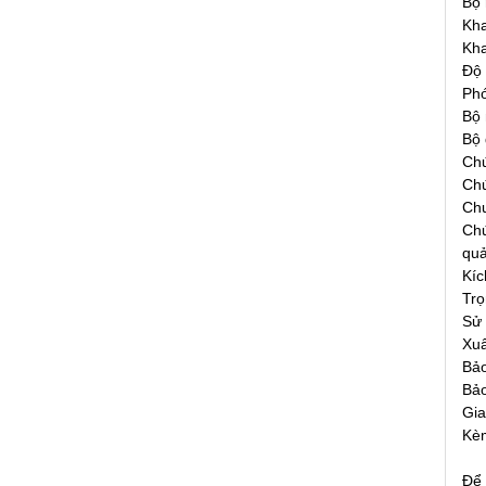
Bộ
Kha
Kha
Độ 
Phó
Bộ 
Bộ 
Chứ
Chứ
Chu
Chứ
quả
Kíc
Trọ
Sử
Xuấ
Bảo
Bảo
Gia
Kèm
Để 