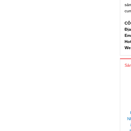
sản
cun
CÔ
Địa
Em
Hot
We
Sản
N