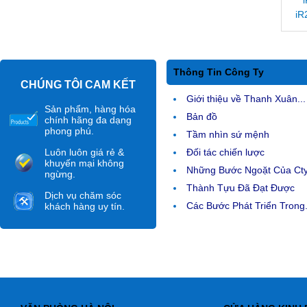
iR
Thông Tin Công Ty
CHÚNG TÔI CAM KẾT
Giới thiệu về Thanh Xuân...
Sản phẩm, hàng hóa
Bản đồ
chính hãng đa dạng
phong phú.
Tầm nhìn sứ mệnh
Luôn luôn giá rẻ &
Đối tác chiến lược
khuyến mại không
Những Bước Ngoặt Của Ct
ngừng.
Thành Tựu Đã Đạt Được
Dịch vụ chăm sóc
Các Bước Phát Triển Trong.
khách hàng uy tín.