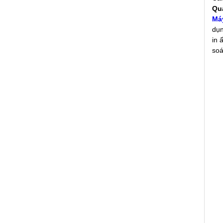
Quả
Má
dụn
in 
soá