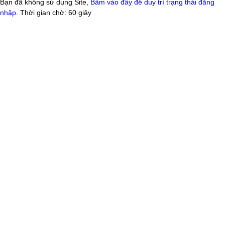
Bạn đã không sử dụng Site,
Bấm vào đây để duy trì trạng thái đăng
nhập
. Thời gian chờ:
60
giây