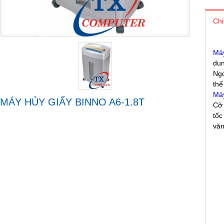
Chi
Máy
dun
Ngo
thể
Máy
MÁY HỦY GIẤY BINNO A6-1.8T
Cỡ 
tốc
văn