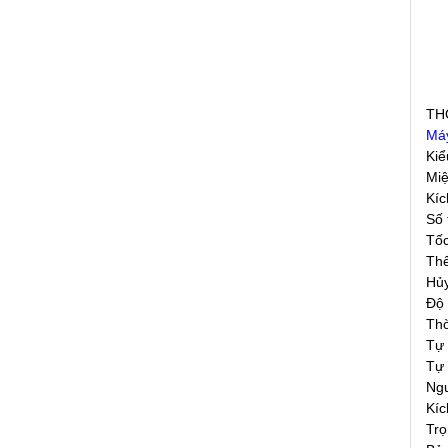
TH
Máy
Kiể
Mi
Kíc
Số 
Tốc
Thể
Hủy
Độ 
Thờ
Tự 
Tự 
Ngu
Kíc
Trọ