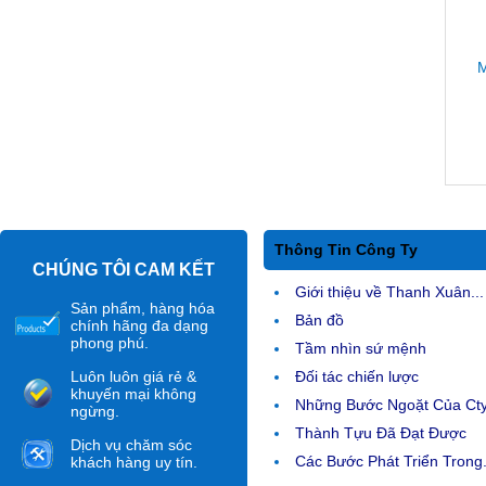
M
Thông Tin Công Ty
CHÚNG TÔI CAM KẾT
Giới thiệu về Thanh Xuân...
Sản phẩm, hàng hóa
Bản đồ
chính hãng đa dạng
phong phú.
Tầm nhìn sứ mệnh
Luôn luôn giá rẻ &
Đối tác chiến lược
khuyến mại không
Những Bước Ngoặt Của Ct
ngừng.
Thành Tựu Đã Đạt Được
Dịch vụ chăm sóc
Các Bước Phát Triển Trong.
khách hàng uy tín.