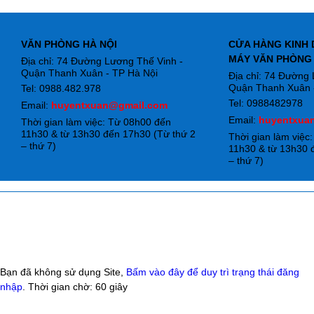
VĂN PHÒNG HÀ NỘI
CỬA HÀNG KINH 
MÁY VĂN PHÒNG
Địa chỉ: 74 Đường Lương Thế Vinh -
Quận Thanh Xuân - TP Hà Nội
Địa chỉ: 74 Đường
Quận Thanh Xuân -
Tel: 0988.482.978
Tel: 0988482978
Email:
huyentxuan@gmail.com
Email:
huyentxua
Thời gian làm việc: Từ 08h00 đến
11h30 & từ 13h30 đến 17h30 (Từ thứ 2
Thời gian làm việc
– thứ 7)
11h30 & từ 13h30 
– thứ 7)
Bạn đã không sử dụng Site,
Bấm vào đây để duy trì trạng thái đăng
nhập
. Thời gian chờ:
60
giây