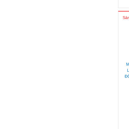
Sản
M
Đ