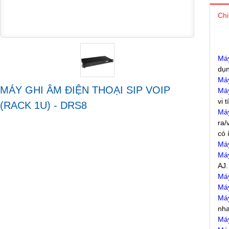
Chi
Máy
dụn
Máy
MÁY GHI ÂM ĐIỆN THOẠI SIP VOIP
Máy
vi 
(RACK 1U) - DRS8
Máy
ra/
có 
Máy
Máy
AJ.
Máy
Máy
Máy
nha
Máy