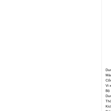
Dun
Màn
Cổn
Vi 
Bộ
Dun
Thờ
Kíc