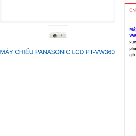
Chi
Má
VW
xun
phi
MÁY CHIẾU PANASONIC LCD PT-VW360
giá