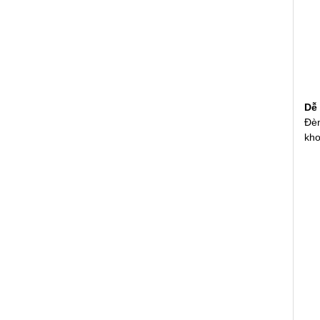
Dễ 
Đèn
kho