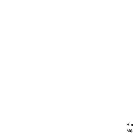
Hìn
Mặc