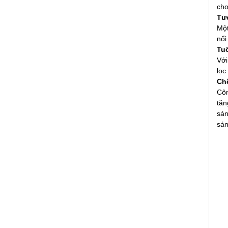
cho
Tư
Một
nổi
Tu
Vớ
lọc
Chế
Côn
tăn
sán
sán