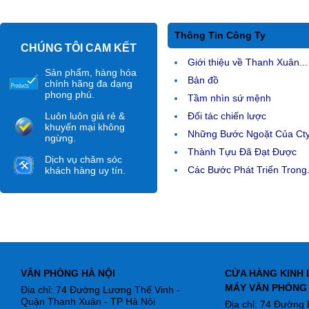
Thông Tin Công Ty
CHÚNG TÔI CAM KẾT
Giới thiệu về Thanh Xuân...
Sản phẩm, hàng hóa
Bản đồ
chính hãng đa dạng
phong phú.
Tầm nhìn sứ mệnh
Luôn luôn giá rẻ &
Đối tác chiến lược
khuyến mại không
Những Bước Ngoặt Của Ct
ngừng.
Thành Tựu Đã Đạt Được
Dịch vụ chăm sóc
Các Bước Phát Triển Trong.
khách hàng uy tín.
VĂN PHÒNG HÀ NỘI
CỬA HÀNG KINH 
MÁY VĂN PHÒNG
Địa chỉ: 74 Đường Lương Thế Vinh -
Quận Thanh Xuân - TP Hà Nội
Địa chỉ: 74 Đường