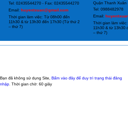
Quận Thanh Xuân -
Tel: 02435544270 - Fax: 02435544270
Tel: 0988482978
Email:
huyentxuan@gmail.com
Email:
huyentxua
Thời gian làm việc: Từ 08h00 đến
11h30 & từ 13h30 đến 17h30 (Từ thứ 2
Thời gian làm việc
– thứ 7)
11h30 & từ 13h30 
– thứ 7)
Bạn đã không sử dụng Site,
Bấm vào đây để duy trì trạng thái đăng
nhập
. Thời gian chờ:
60
giây