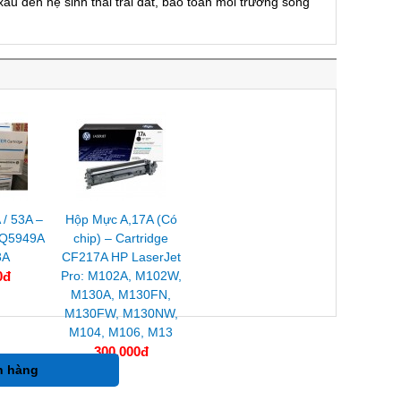
 đến hệ sinh thái trái đất, bảo toàn môi trường sống
/ 53A –
Hộp Mực A,17A (Có
 Q5949A
chip) – Cartridge
3A
CF217A HP LaserJet
0đ
Pro: M102A, M102W,
M130A, M130FN,
M130FW, M130NW,
M104, M106, M13
300.000đ
h hàng