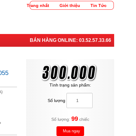
Trang nhất
Giới thiệu
Tin Tức
BÁN HÀNG ONLINE:
03.52.57.33.66
055
Tình trạng sản phẩm:
A)
Số lượng
99
Số lượng:
chiếc
P
Mua ngay