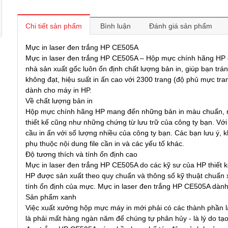
Chi tiết sản phẩm
Bình luận
Đánh giá sản phẩm
Mực in laser đen trắng HP CE505A
Mực in laser đen trắng HP CE505A – Hộp mực chính hãng HP ch
nhà sản xuất gốc luôn ổn định chất lượng bản in, giúp bạn tránh 
không đạt, hiệu suất in ấn cao với 2300 trang (độ phủ mực tr
dành cho máy in HP.
Về chất lượng bản in
Hộp mực chính hãng HP mang đến những bản in màu chuẩn, rỏ n
thiết kế cũng như những chứng từ lưu trữ của công ty bạn. Với
cầu in ấn với số lượng nhiều của công ty bạn. Các bạn lưu ý,
phụ thuộc nội dung file cần in và các yếu tố khác.
Độ tương thích và tính ổn định cao
Mực in laser đen trắng HP CE505A do các kỹ sư của HP thiết
HP được sản xuất theo quy chuẩn và thông số kỹ thuật chuẩn x
tính ổn định của mực. Mực in laser đen trắng HP CE505A dành
Sản phẩm xanh
Việc xuất xưởng hộp mực máy in mới phải có các thành phần làm
là phải mất hàng ngàn năm để chúng tự phân hủy - là lý do tạo