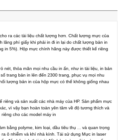
o ra các tài liệu chất lượng hơn. Chất lượng mực của
lãng phí giấy khi phải in đi in lại do chất lượng bản in
ang in 5%). Hộp mực chính hãng này được thiết kế riêng
ét, thỏa mãn mọi nhu cầu in ấn, như in tài liệu, in bản
 số trang bản in lên đến 2300 trang, phục vụ mọi nhu
 khối lượng bản in của hộp mực có thể không giống nhau
 kế riêng và sản xuất các nhà máy của HP. Sản phẩm mực
ác, vì vậy bạn hoàn toàn yên tâm về độ tương thích và
 riêng cho các model máy in
 bằng polyme, kim loại, dầu tiêu thụ ... và quan trọng
 ra ô nhiễm và khí nhà kính. Tái sử dụng Mực in laser