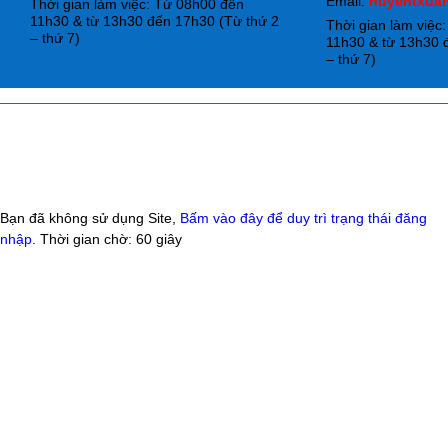
Email:
huyentxua
Thời gian làm việc: Từ 08h00 đến
11h30 & từ 13h30 đến 17h30 (Từ thứ 2
Thời gian làm việc
– thứ 7)
11h30 & từ 13h30 
– thứ 7)
Bạn đã không sử dụng Site,
Bấm vào đây để duy trì trạng thái đăng
nhập
. Thời gian chờ:
60
giây