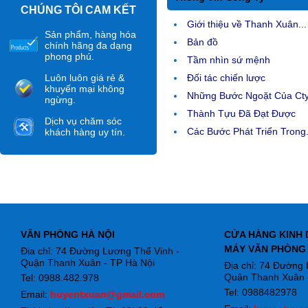
CHÚNG TÔI CAM KẾT
Giới thiệu về Thanh Xuân...
Sản phẩm, hàng hóa
Bản đồ
chính hãng đa dạng
phong phú.
Tầm nhìn sứ mệnh
Luôn luôn giá rẻ &
Đối tác chiến lược
khuyến mại không
Những Bước Ngoặt Của Ct
ngừng.
Thành Tựu Đã Đạt Được
Dịch vụ chăm sóc
Các Bước Phát Triển Trong.
khách hàng uy tín.
VĂN PHÒNG HÀ NỘI
CỬA HÀNG KINH 
MÁY VĂN PHÒNG
Địa chỉ: 74 Đường Lương Thế Vinh -
Quận Thanh Xuân - TP Hà Nội
Địa chỉ: 74 Đường
Quận Thanh Xuân -
Tel: 0988.482.978
Tel: 0988482978
Email:
huyentxuan@gmail.com