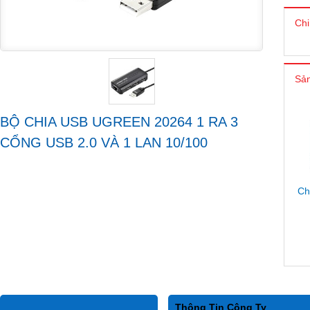
Chi
Sản
BỘ CHIA USB UGREEN 20264 1 RA 3
CỔNG USB 2.0 VÀ 1 LAN 10/100
Ch
Thông Tin Công Ty