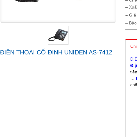
– Chế
– Xuấ
– Giá
– Bảo
Chi
ĐIỆN THOẠI CỐ ĐỊNH UNIDEN AS-7412
ĐI
Điệ
tiệ
…
chấ