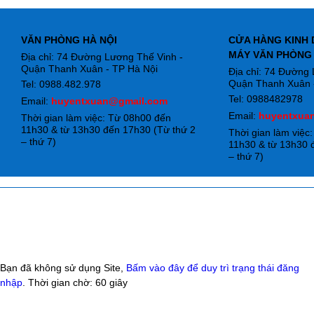
VĂN PHÒNG HÀ NỘI
CỬA HÀNG KINH 
MÁY VĂN PHÒNG
Địa chỉ: 74 Đường Lương Thế Vinh -
Quận Thanh Xuân - TP Hà Nội
Địa chỉ: 74 Đường
Quận Thanh Xuân -
Tel: 0988.482.978
Tel: 0988482978
Email:
huyentxuan@gmail.com
Email:
huyentxua
Thời gian làm việc: Từ 08h00 đến
11h30 & từ 13h30 đến 17h30 (Từ thứ 2
Thời gian làm việc
– thứ 7)
11h30 & từ 13h30 
– thứ 7)
Bạn đã không sử dụng Site,
Bấm vào đây để duy trì trạng thái đăng
nhập
. Thời gian chờ:
60
giây