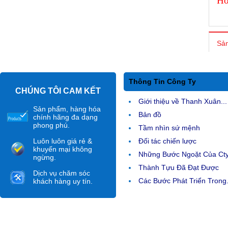
Ho
Sản
Thông Tin Công Ty
CHÚNG TÔI CAM KẾT
Giới thiệu về Thanh Xuân...
Sản phẩm, hàng hóa
Bản đồ
chính hãng đa dạng
phong phú.
Tầm nhìn sứ mệnh
Luôn luôn giá rẻ &
Đối tác chiến lược
khuyến mại không
Những Bước Ngoặt Của Ct
ngừng.
Thành Tựu Đã Đạt Được
Dịch vụ chăm sóc
Các Bước Phát Triển Trong.
khách hàng uy tín.