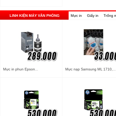
LINH KIỆN MÁY VĂN PHÒNG
Mực in
Giấy in
Trống 
Mực in phun Epson...
Mực nạp Samsung ML 1710,...