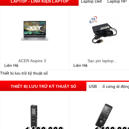
LAPTOP - LINH KIỆN LAPTOP
Laptop Dell
Laptop HP
ACER Asipire 3
Sạc pin laptop...
Liên Hệ
Liên Hệ
Thiết bị lưu trữ kỹ thuật số
THIẾT BỊ LƯU TRỮ KỸ THUẬT SỐ
USB
ổ cứng di độn