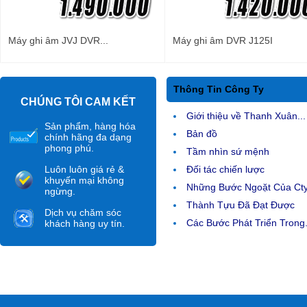
Máy ghi âm JVJ DVR...
Máy ghi âm DVR J125I
Thông Tin Công Ty
CHÚNG TÔI CAM KẾT
Giới thiệu về Thanh Xuân...
Sản phẩm, hàng hóa
Bản đồ
chính hãng đa dạng
phong phú.
Tầm nhìn sứ mệnh
Luôn luôn giá rẻ &
Đối tác chiến lược
khuyến mại không
Những Bước Ngoặt Của Ct
ngừng.
Thành Tựu Đã Đạt Được
Dịch vụ chăm sóc
Các Bước Phát Triển Trong.
khách hàng uy tín.