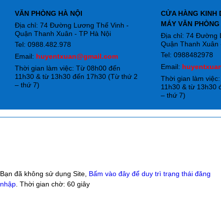
VĂN PHÒNG HÀ NỘI
CỬA HÀNG KINH 
MÁY VĂN PHÒNG
Địa chỉ: 74 Đường Lương Thế Vinh -
Quận Thanh Xuân - TP Hà Nội
Địa chỉ: 74 Đường
Quận Thanh Xuân -
Tel: 0988.482.978
Tel: 0988482978
Email:
huyentxuan@gmail.com
Email:
huyentxua
Thời gian làm việc: Từ 08h00 đến
11h30 & từ 13h30 đến 17h30 (Từ thứ 2
Thời gian làm việc
– thứ 7)
11h30 & từ 13h30 
– thứ 7)
Bạn đã không sử dụng Site,
Bấm vào đây để duy trì trạng thái đăng
nhập
. Thời gian chờ:
60
giây