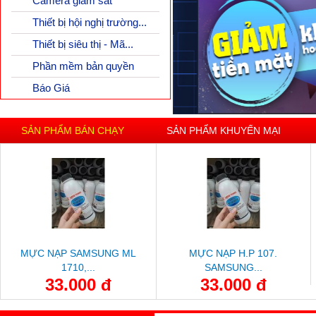
Camera giám sát
Thiết bị hội nghị trường...
Thiết bị siêu thị - Mã...
Phần mềm bản quyền
Báo Giá
SẢN PHẨM BÁN CHẠY
SẢN PHẨM KHUYẾN MẠI
MỰC NẠP SAMSUNG ML
MỰC NẠP H.P 107.
1710,...
SAMSUNG...
33.000 đ
33.000 đ