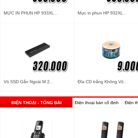
MỰC IN PHUN HP 933XL...
Mực in phun HP 932XL...
Vỏ SSD Gắn Ngoài M.2...
Đĩa CD trắng Không Vỏ...
ĐIỆN THOẠI - TỔNG ĐÀI
Điện thoại bàn cố định
Điện t