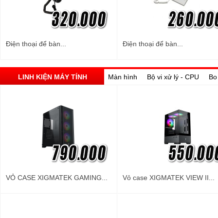
Điện thoại để bàn...
Điện thoại để bàn...
LINH KIỆN MÁY TÍNH
Màn hình
Bộ vi xử lý - CPU
Bo
VỎ CASE XIGMATEK GAMING...
Vỏ case XIGMATEK VIEW II...