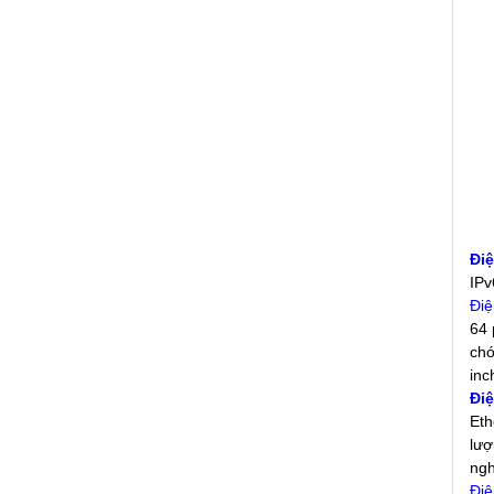
Điệ
IPv
Điệ
64 
chó
inc
Điệ
Eth
lượ
ngh
Điệ