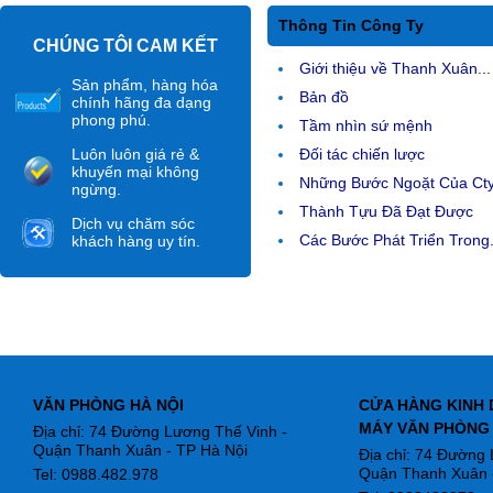
Thông Tin Công Ty
CHÚNG TÔI CAM KẾT
Giới thiệu về Thanh Xuân...
Sản phẩm, hàng hóa
Bản đồ
chính hãng đa dạng
phong phú.
Tầm nhìn sứ mệnh
Luôn luôn giá rẻ &
Đối tác chiến lược
khuyến mại không
Những Bước Ngoặt Của Ct
ngừng.
Thành Tựu Đã Đạt Được
Dịch vụ chăm sóc
Các Bước Phát Triển Trong.
khách hàng uy tín.
VĂN PHÒNG HÀ NỘI
CỬA HÀNG KINH 
MÁY VĂN PHÒNG
Địa chỉ: 74 Đường Lương Thế Vinh -
Quận Thanh Xuân - TP Hà Nội
Địa chỉ: 74 Đường
Quận Thanh Xuân -
Tel: 0988.482.978