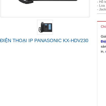
- Hỗ 
- Loa
- Jac
Chi
Giớ
ĐIỆN THOẠI IP PANASONIC KX-HDV230
Điệ
sản
in,