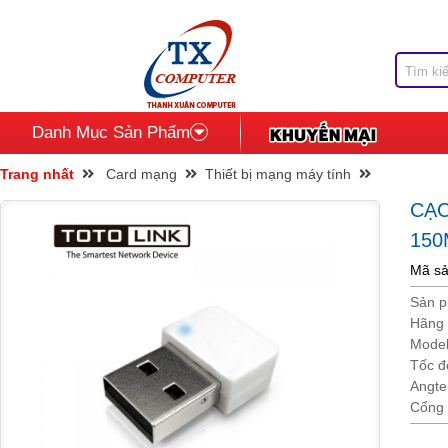
Danh Mục Sản Phẩm
Trang nhất
Card mạng
Thiết bị mạng máy tính
CẠ
15
Mã sả
Sản 
Hãng 
Mode
Tốc đ
Angte
Cổng 