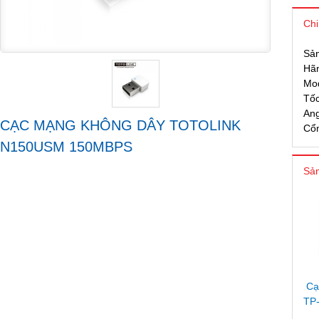
Chi
Sả
Hãn
Mo
Tốc
An
CẠC MẠNG KHÔNG DÂY TOTOLINK
Cổn
N150USM 150MBPS
Sản
Ca
TP