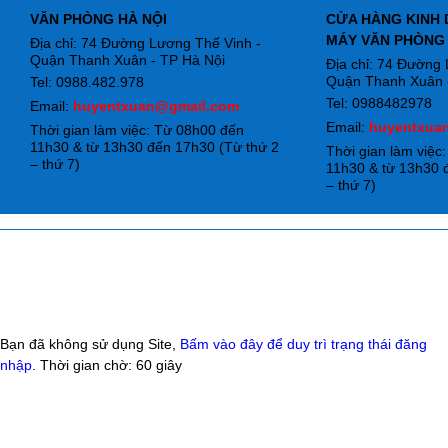
VĂN PHÒNG HÀ NỘI
CỬA HÀNG KINH 
MÁY VĂN PHÒNG
Địa chỉ: 74 Đường Lương Thế Vinh -
Quận Thanh Xuân - TP Hà Nội
Địa chỉ: 74 Đường
Quận Thanh Xuân -
Tel: 0988.482.978
Tel: 0988482978
Email:
huyentxuan@gmail.com
Email:
huyentxua
Thời gian làm việc: Từ 08h00 đến
11h30 & từ 13h30 đến 17h30 (Từ thứ 2
Thời gian làm việc
– thứ 7)
11h30 & từ 13h30 
– thứ 7)
Bạn đã không sử dụng Site,
Bấm vào đây để duy trì trạng thái đăng
nhập
. Thời gian chờ:
60
giây