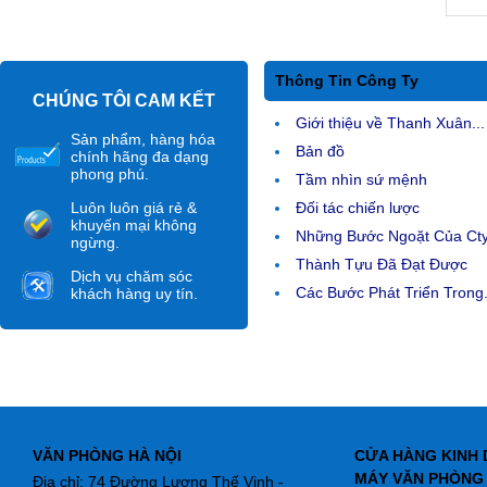
Thông Tin Công Ty
CHÚNG TÔI CAM KẾT
Giới thiệu về Thanh Xuân...
Sản phẩm, hàng hóa
Bản đồ
chính hãng đa dạng
phong phú.
Tầm nhìn sứ mệnh
Luôn luôn giá rẻ &
Đối tác chiến lược
khuyến mại không
Những Bước Ngoặt Của Ct
ngừng.
Thành Tựu Đã Đạt Được
Dịch vụ chăm sóc
Các Bước Phát Triển Trong.
khách hàng uy tín.
VĂN PHÒNG HÀ NỘI
CỬA HÀNG KINH 
MÁY VĂN PHÒNG
Địa chỉ: 74 Đường Lương Thế Vinh -