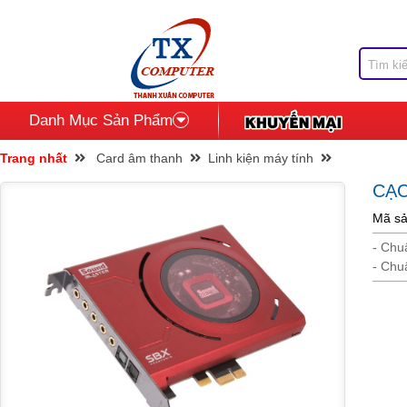
Danh Mục Sản Phẩm
Trang nhất
Card âm thanh
Linh kiện máy tính
CẠ
Mã sả
- Chu
- Chu