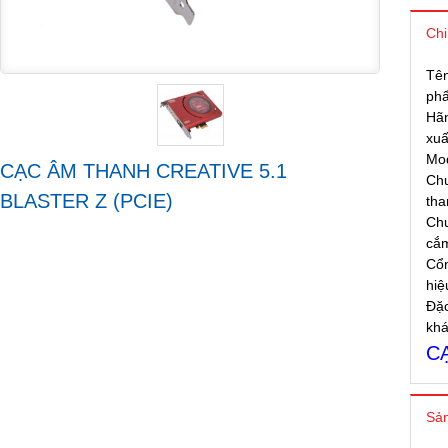
Chi
Tên
phâ
Hã
xuấ
Mo
CẠC ÂM THANH CREATIVE 5.1
Chu
BLASTER Z (PCIE)
tha
Chu
cắ
Cổn
hiệ
Đặ
kha
C
Sản