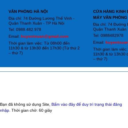
VĂN PHÒNG HÀ NỘI
CỬA HÀNG KINH 
MÁY VĂN PHÒNG
Địa chỉ: 74 Đường Lương Thế Vinh -
Quận Thanh Xuân - TP Hà Nội
Địa chỉ: 74 Đường
Quận Thanh Xuân -
Tel: 0988.482.978
Tel: 0988482978
Email:
huyentxuan@gmail.com
Email:
huyentxua
Thời gian làm việc: Từ 08h00 đến
11h30 & từ 13h30 đến 17h30 (Từ thứ 2
Thời gian làm việc
– thứ 7)
11h30 & từ 13h30 
– thứ 7)
Bạn đã không sử dụng Site,
Bấm vào đây để duy trì trạng thái đăng
nhập
. Thời gian chờ:
60
giây