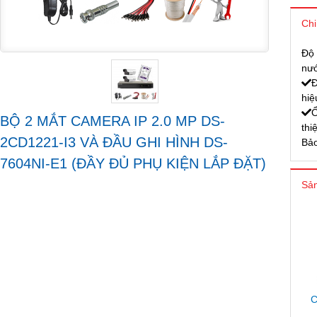
Chi
Độ 
nướ
Đ
hiệ
Ổ
BỘ 2 MẮT CAMERA IP 2.0 MP DS-
thi
2CD1221-I3 VÀ ĐẦU GHI HÌNH DS-
Bảo
7604NI-E1 (ĐẦY ĐỦ PHỤ KIỆN LẮP ĐẶT)
Sản
C