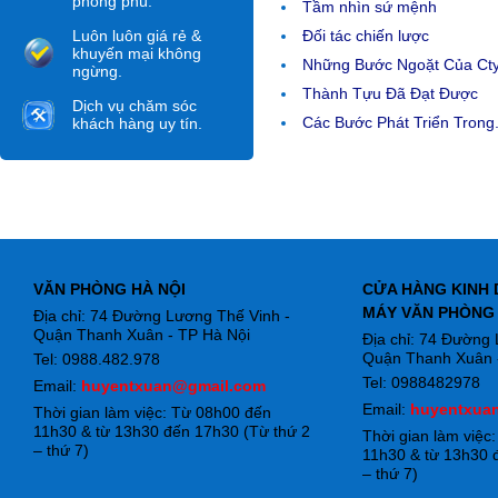
phong phú.
Tầm nhìn sứ mệnh
Luôn luôn giá rẻ &
Đối tác chiến lược
khuyến mại không
Những Bước Ngoặt Của Ct
ngừng.
Thành Tựu Đã Đạt Được
Dịch vụ chăm sóc
Các Bước Phát Triển Trong.
khách hàng uy tín.
VĂN PHÒNG HÀ NỘI
CỬA HÀNG KINH 
MÁY VĂN PHÒNG
Địa chỉ: 74 Đường Lương Thế Vinh -
Quận Thanh Xuân - TP Hà Nội
Địa chỉ: 74 Đường
Quận Thanh Xuân -
Tel: 0988.482.978
Tel: 0988482978
Email:
huyentxuan@gmail.com
Email:
huyentxua
Thời gian làm việc: Từ 08h00 đến
11h30 & từ 13h30 đến 17h30 (Từ thứ 2
Thời gian làm việc
– thứ 7)
11h30 & từ 13h30 
– thứ 7)