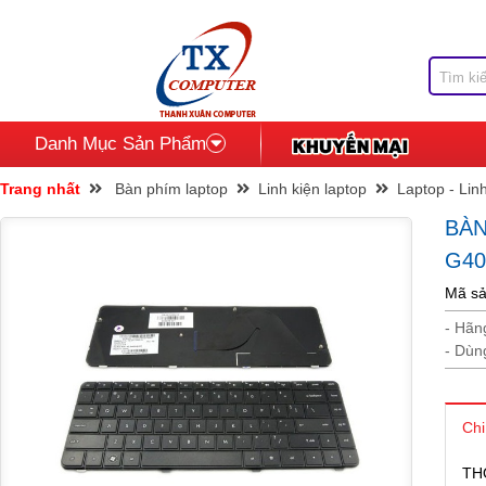
Danh Mục Sản Phẩm
Trang nhất
Bàn phím laptop
Linh kiện laptop
Laptop - Lin
BÀ
G40
Mã sả
- Hãn
- Dùn
Chi
TH