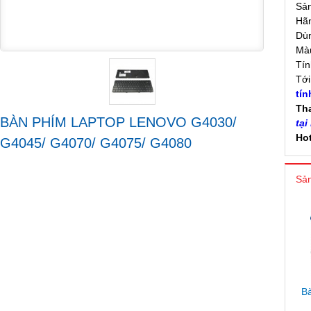
Sả
Hãn
Dù
Mà
Tín
Tớ
tín
Th
BÀN PHÍM LAPTOP LENOVO G4030/
tại
Hot
G4045/ G4070/ G4075/ G4080
Sản
Ba