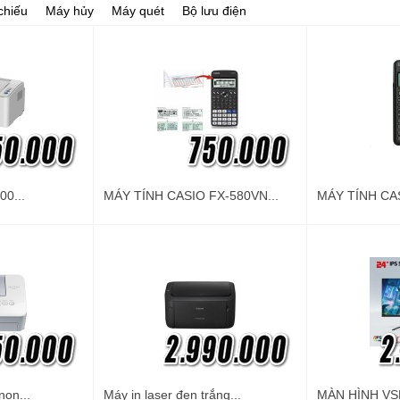
 chiếu
Máy hủy
Máy quét
Bộ lưu điện
00...
MÁY TÍNH CASIO FX-580VN...
MÁY TÍNH CAS
non...
Máy in laser đen trắng...
MÀN HÌNH VSP