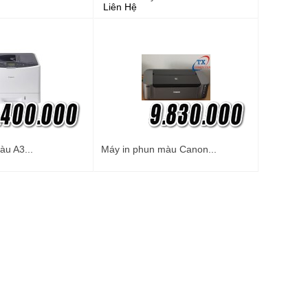
Liên Hệ
àu A3...
Máy in phun màu Canon...