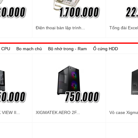
Điện thoại bàn lập trình...
Tổng đài Excel
 - CPU
Bo mạch chủ
Bộ nhớ trong - Ram
Ổ cứng HDD
VIEW II...
XIGMATEK AERO 2F...
Vỏ case Xigma