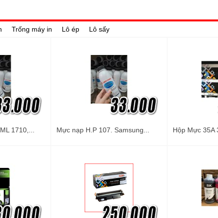
n
Trống máy in
Lô ép
Lô sấy
L 1710,...
Mực nạp H.P 107. Samsung...
Hộp Mực 35A 3