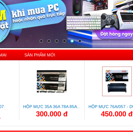
MẠI
SẢN PHẨM MỚI
07.
HỘP MỰC 35A 36A 78A 85A...
HỘP MỰC 76A/057 - D
300.000 đ
450.000 đ
đ