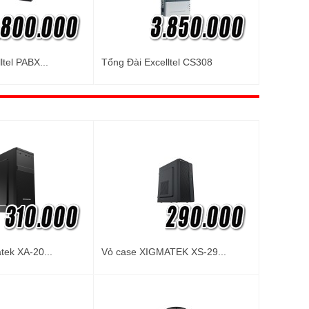
ltel PABX...
Tổng Đài Excelltel CS308
tek XA-20...
Vỏ case XIGMATEK XS-29...