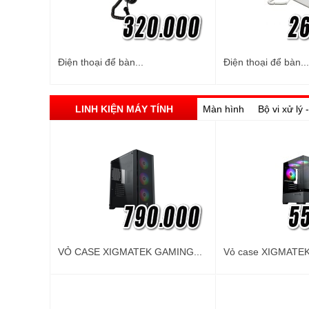
Điện thoại để bàn...
Điện thoại để bàn...
LINH KIỆN MÁY TÍNH
Màn hình
Bộ vi xử lý
VỎ CASE XIGMATEK GAMING...
Vỏ case XIGMATEK 