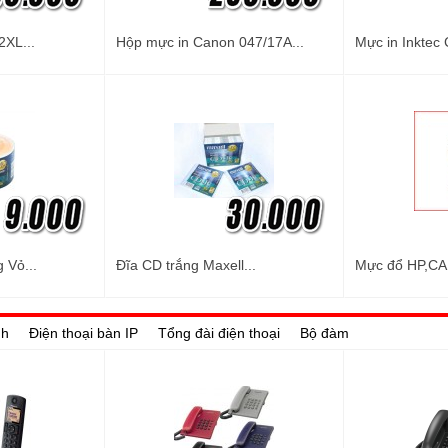
2XL...
Hộp mực in Canon 047/17A...
Mực in Inktec 
 Vỏ...
Đĩa CD trắng Maxell...
Mực đổ HP,CA
nh
Điện thoại bàn IP
Tổng đài điện thoại
Bộ đàm