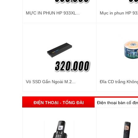
MỰC IN PHUN HP 933XL...
Mực in phun HP 93
Vỏ SSD Gắn Ngoài M.2...
Đĩa CD trắng Không
ĐIỆN THOẠI - TỔNG ĐÀI
Điện thoại bàn cố đị