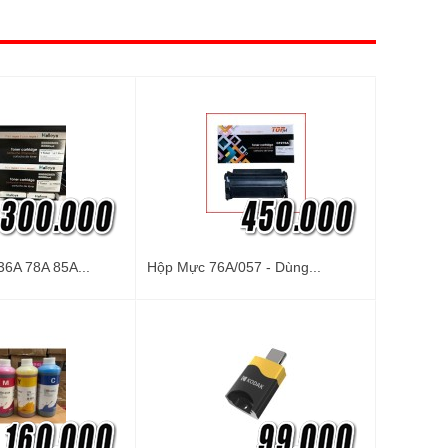
6A 78A 85A...
Hộp Mực 76A/057 - Dùng...