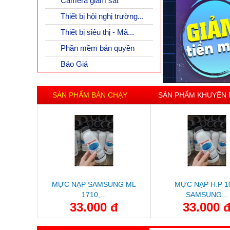
Camera giám sát
Thiết bị hội nghị trường...
Thiết bị siêu thị - Mã...
Phần mềm bản quyền
Báo Giá
SẢN PHẨM BÁN CHẠY
SẢN PHẨM KHUYẾN 
MỰC NẠP SAMSUNG ML
MỰC NẠP H.P 1
1710,...
SAMSUNG...
33.000 đ
33.000 