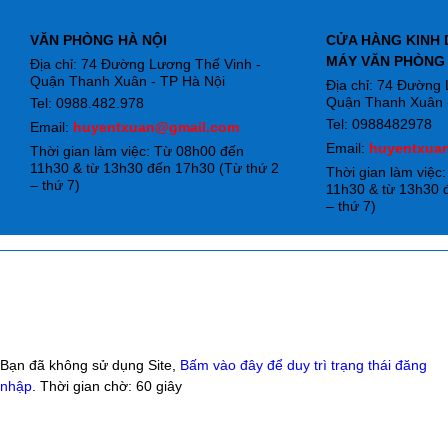
VĂN PHÒNG HÀ NỘI
CỬA HÀNG KINH 
MÁY VĂN PHÒNG
Địa chỉ: 74 Đường Lương Thế Vinh -
Quận Thanh Xuân - TP Hà Nội
Địa chỉ: 74 Đường
Quận Thanh Xuân -
Tel: 0988.482.978
Tel: 0988482978
Email:
huyentxuan@gmail.com
Email:
huyentxua
Thời gian làm việc: Từ 08h00 đến
11h30 & từ 13h30 đến 17h30 (Từ thứ 2
Thời gian làm việc
– thứ 7)
11h30 & từ 13h30 
– thứ 7)
Bạn đã không sử dụng Site,
Bấm vào đây để duy trì trạng thái đăng
nhập
. Thời gian chờ:
60
giây