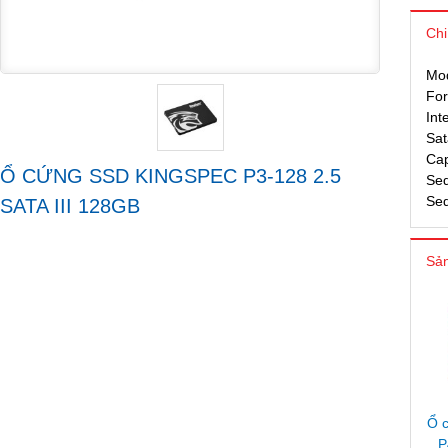
Chi
Mo
For
Int
Sa
Cap
Ổ CỨNG SSD KINGSPEC P3-128 2.5
Seq
Seq
SATA III 128GB
Sản
Ổ 
P