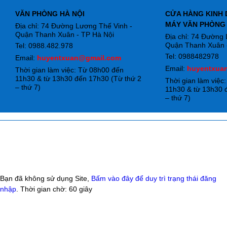
VĂN PHÒNG HÀ NỘI
CỬA HÀNG KINH 
MÁY VĂN PHÒNG
Địa chỉ: 74 Đường Lương Thế Vinh -
Quận Thanh Xuân - TP Hà Nội
Địa chỉ: 74 Đường
Quận Thanh Xuân -
Tel: 0988.482.978
Tel: 0988482978
Email:
huyentxuan@gmail.com
Email:
huyentxua
Thời gian làm việc: Từ 08h00 đến
11h30 & từ 13h30 đến 17h30 (Từ thứ 2
Thời gian làm việc
– thứ 7)
11h30 & từ 13h30 
– thứ 7)
Bạn đã không sử dụng Site,
Bấm vào đây để duy trì trạng thái đăng
nhập
. Thời gian chờ:
60
giây