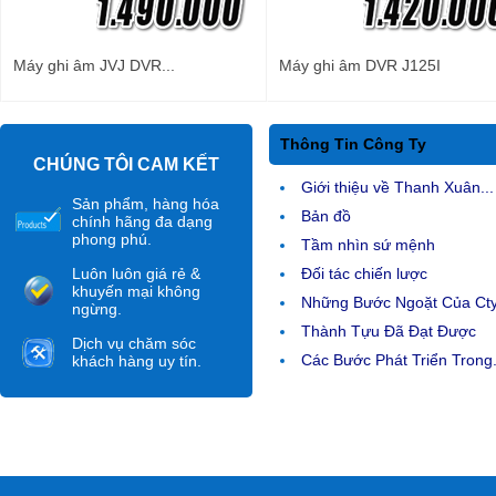
Máy ghi âm JVJ DVR...
Máy ghi âm DVR J125I
Thông Tin Công Ty
CHÚNG TÔI CAM KẾT
Giới thiệu về Thanh Xuân...
Sản phẩm, hàng hóa
Bản đồ
chính hãng đa dạng
phong phú.
Tầm nhìn sứ mệnh
Luôn luôn giá rẻ &
Đối tác chiến lược
khuyến mại không
Những Bước Ngoặt Của Ct
ngừng.
Thành Tựu Đã Đạt Được
Dịch vụ chăm sóc
Các Bước Phát Triển Trong.
khách hàng uy tín.