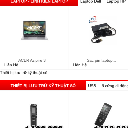
LAPTOP - LINH KIỆN LAPTOP
Laptop Dell
Laptop HP
ACER Asipire 3
Sạc pin laptop...
Liên Hệ
Liên Hệ
Thiết bị lưu trữ kỹ thuật số
THIẾT BỊ LƯU TRỮ KỸ THUẬT SỐ
USB
ổ cứng di độn