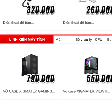
Điện thoại để bàn...
Điện thoại để bàn...
LINH KIỆN MÁY TÍNH
Màn hình
Bộ vi xử lý - CPU
Bo
VỎ CASE XIGMATEK GAMING...
Vỏ case XIGMATEK VIEW II...