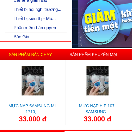
Camera giám sát
Thiết bị hội nghị trường...
Thiết bị siêu thị - Mã...
Phần mềm bản quyền
Báo Giá
SẢN PHẨM BÁN CHẠY
SẢN PHẨM KHUYẾN MẠI
MỰC NẠP SAMSUNG ML
MỰC NẠP H.P 107.
1710,...
SAMSUNG...
33.000 đ
33.000 đ