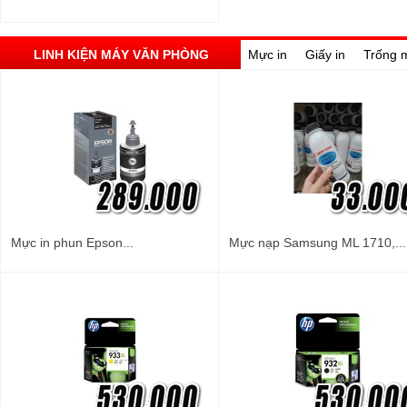
LINH KIỆN MÁY VĂN PHÒNG
Mực in
Giấy in
Trống 
Mực in phun Epson...
Mực nạp Samsung ML 1710,...