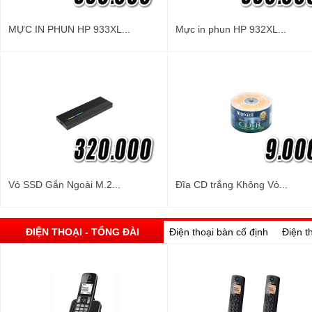
MỰC IN PHUN HP 933XL...
Mực in phun HP 932XL...
Vỏ SSD Gắn Ngoài M.2...
Đĩa CD trắng Không Vỏ...
ĐIỆN THOẠI - TỔNG ĐÀI
Điện thoại bàn cố định
Điện t