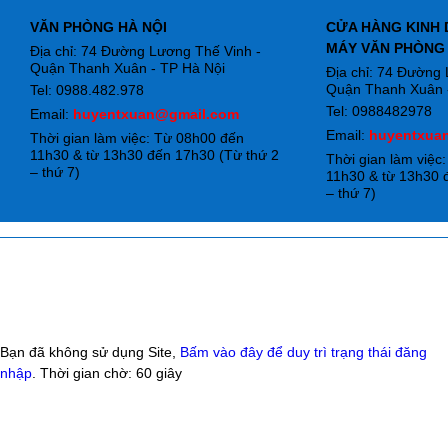
VĂN PHÒNG HÀ NỘI
CỬA HÀNG KINH 
MÁY VĂN PHÒNG
Địa chỉ: 74 Đường Lương Thế Vinh -
Quận Thanh Xuân - TP Hà Nội
Địa chỉ: 74 Đường
Quận Thanh Xuân -
Tel: 0988.482.978
Tel: 0988482978
Email:
huyentxuan@gmail.com
Email:
huyentxua
Thời gian làm việc: Từ 08h00 đến
11h30 & từ 13h30 đến 17h30 (Từ thứ 2
Thời gian làm việc
– thứ 7)
11h30 & từ 13h30 
– thứ 7)
Bạn đã không sử dụng Site,
Bấm vào đây để duy trì trạng thái đăng
nhập
. Thời gian chờ:
60
giây