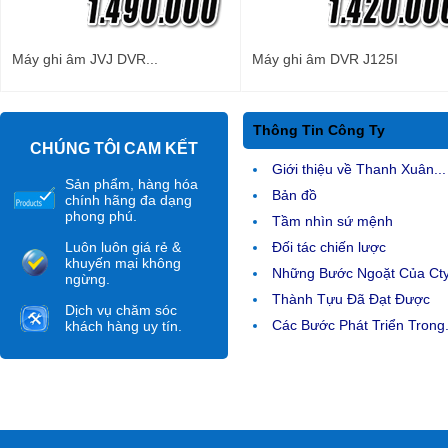
Máy ghi âm JVJ DVR...
Máy ghi âm DVR J125I
Thông Tin Công Ty
CHÚNG TÔI CAM KẾT
Giới thiệu về Thanh Xuân...
Sản phẩm, hàng hóa
Bản đồ
chính hãng đa dạng
phong phú.
Tầm nhìn sứ mệnh
Luôn luôn giá rẻ &
Đối tác chiến lược
khuyến mại không
Những Bước Ngoặt Của Ct
ngừng.
Thành Tựu Đã Đạt Được
Dịch vụ chăm sóc
Các Bước Phát Triển Trong.
khách hàng uy tín.