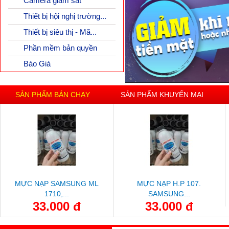
Camera giám sát
Thiết bị hội nghị trường...
Thiết bị siêu thị - Mã...
Phần mềm bản quyền
Báo Giá
SẢN PHẨM BÁN CHẠY
SẢN PHẨM KHUYẾN MẠI
MỰC NẠP SAMSUNG ML
MỰC NẠP H.P 107.
1710,...
SAMSUNG...
33.000 đ
33.000 đ