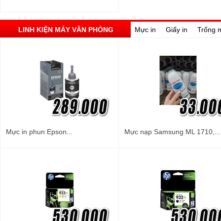
LINH KIỆN MÁY VĂN PHÒNG
Mực in
Giấy in
Trống 
Mực in phun Epson...
Mực nạp Samsung ML 1710,...