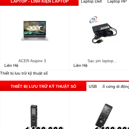
LAPTOP - LINH KIỆN LAPTOP
Laptop Dell
Laptop HP
ACER Asipire 3
Sạc pin laptop...
Liên Hệ
Liên Hệ
Thiết bị lưu trữ kỹ thuật số
THIẾT BỊ LƯU TRỮ KỸ THUẬT SỐ
USB
ổ cứng di độn