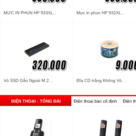
MỰC IN PHUN HP 933XL...
Mực in phun HP 932XL...
Vỏ SSD Gắn Ngoài M.2...
Đĩa CD trắng Không Vỏ...
ĐIỆN THOẠI - TỔNG ĐÀI
Điện thoại bàn cố định
Điện t