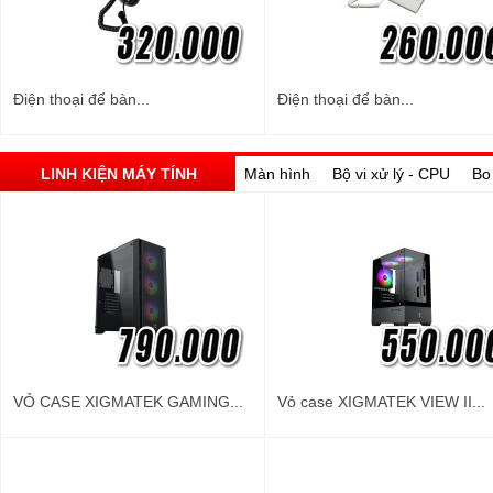
Điện thoại để bàn...
Điện thoại để bàn...
LINH KIỆN MÁY TÍNH
Màn hình
Bộ vi xử lý - CPU
Bo
VỎ CASE XIGMATEK GAMING...
Vỏ case XIGMATEK VIEW II...