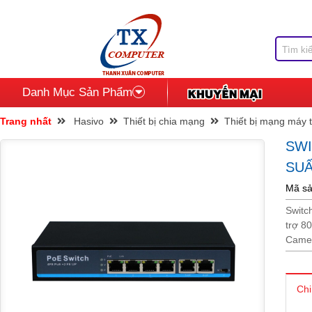
Danh Mục Sản Phẩm
Trang nhất
Hasivo
Thiết bị chia mạng
Thiết bị mạng máy 
SWI
SUẤ
Mã sả
Switc
trợ 8
Camer
Chi