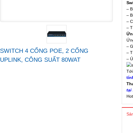
Swi
– B
– B
– C
– T
Ứn
Ứng
– G
SWITCH 4 CỔNG POE, 2 CỔNG
– T
UPLINK, CÔNG SUẤT 80WAT
– Ứ
Tớ
tín
Th
tại
Hot
Sản