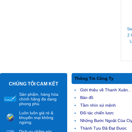
Sw
2 
U
Thông Tin Công Ty
CHÚNG TÔI CAM KẾT
Giới thiệu về Thanh Xuân...
Sản phẩm, hàng hóa
Bản đồ
chính hãng đa dạng
phong phú.
Tầm nhìn sứ mệnh
Luôn luôn giá rẻ &
Đối tác chiến lược
khuyến mại không
Những Bước Ngoặt Của Ct
ngừng.
Thành Tựu Đã Đạt Được
Dịch vụ chăm sóc