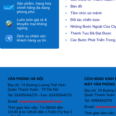
Sản phẩm, hàng hóa
Bản đồ
chính hãng đa dạng
phong phú.
Tầm nhìn sứ mệnh
Luôn luôn giá rẻ &
Đối tác chiến lược
khuyến mại không
Những Bước Ngoặt Của Ct
ngừng.
Thành Tựu Đã Đạt Được
Dịch vụ chăm sóc
Các Bước Phát Triển Trong.
khách hàng uy tín.
VĂN PHÒNG HÀ NỘI
CỬA HÀNG KINH 
MÁY VĂN PHÒNG
Địa chỉ: 74 Đường Lương Thế Vinh -
Quận Thanh Xuân - TP Hà Nội
Địa chỉ: 74 Đường
Quận Thanh Xuân -
Tel: 02435544270 - Fax: 02435544270
Tel: 0988482978
Email:
huyentxuan@gmail.com
Email:
huyentxua
Thời gian làm việc: Từ 08h00 đến
11h30 & từ 13h30 đến 17h30 (Từ thứ 2
Thời gian làm việc