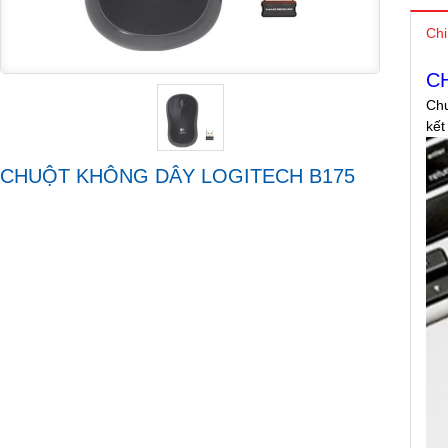
Chi
C
Chu
kết
CHUỘT KHÔNG DÂY LOGITECH B175