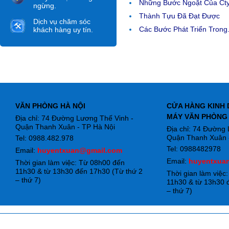
Những Bước Ngoặt Của Ct
ngừng.
Thành Tựu Đã Đạt Được
Dịch vụ chăm sóc
Các Bước Phát Triển Trong.
khách hàng uy tín.
VĂN PHÒNG HÀ NỘI
CỬA HÀNG KINH 
MÁY VĂN PHÒNG
Địa chỉ: 74 Đường Lương Thế Vinh -
Quận Thanh Xuân - TP Hà Nội
Địa chỉ: 74 Đường
Quận Thanh Xuân -
Tel: 0988.482.978
Tel: 0988482978
Email:
huyentxuan@gmail.com
Email:
huyentxua
Thời gian làm việc: Từ 08h00 đến
11h30 & từ 13h30 đến 17h30 (Từ thứ 2
Thời gian làm việc
– thứ 7)
11h30 & từ 13h30 
– thứ 7)