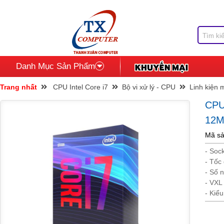
Danh Mục Sản Phẩm
Trang nhất
CPU Intel Core i7
Bộ vi xử lý - CPU
Linh kiện 
CPU
12M
Mã sả
- Soc
- Tố
- Số 
- VXL
- Kiể