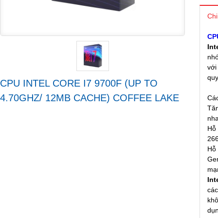
Chi
CPU
Int
nhớ
với
quy
CPU INTEL CORE I7 9700F (UP TO
4.70GHZ/ 12MB CACHE) COFFEE LAKE
Các
Tăn
nha
Hỗ 
266
Hỗ 
Gen
mạn
Int
các
khô
dụn