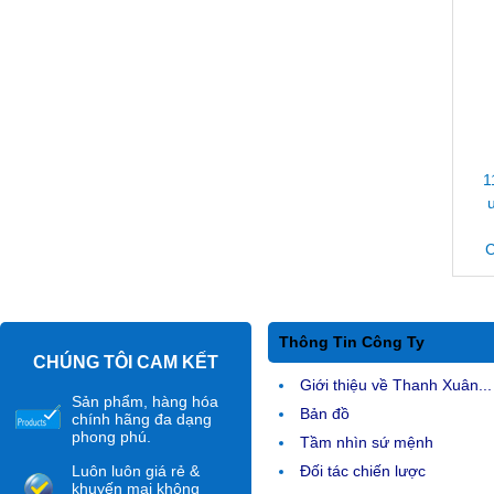
1
C
Thông Tin Công Ty
CHÚNG TÔI CAM KẾT
Giới thiệu về Thanh Xuân...
Sản phẩm, hàng hóa
Bản đồ
chính hãng đa dạng
phong phú.
Tầm nhìn sứ mệnh
Luôn luôn giá rẻ &
Đối tác chiến lược
khuyến mại không