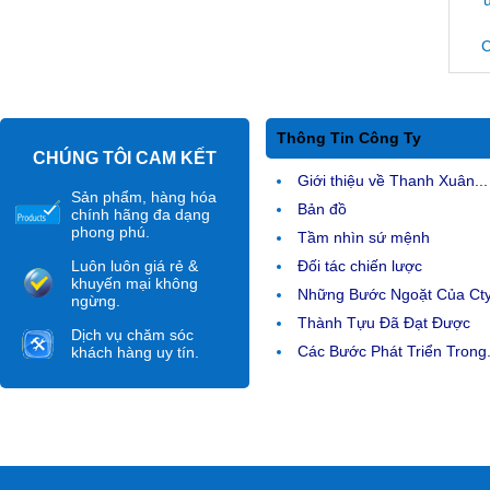
C
Thông Tin Công Ty
CHÚNG TÔI CAM KẾT
Giới thiệu về Thanh Xuân...
Sản phẩm, hàng hóa
Bản đồ
chính hãng đa dạng
phong phú.
Tầm nhìn sứ mệnh
Luôn luôn giá rẻ &
Đối tác chiến lược
khuyến mại không
Những Bước Ngoặt Của Ct
ngừng.
Thành Tựu Đã Đạt Được
Dịch vụ chăm sóc
Các Bước Phát Triển Trong.
khách hàng uy tín.