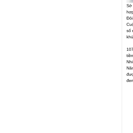
Sở 
hợp
Đôi
Cuộ
số 
khú
107
tiề
Nhi
Năm
đượ
đem