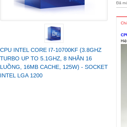
Đã mở
Chi
CPU
Hiệ
CPU INTEL CORE I7-10700KF (3.8GHZ
TURBO UP TO 5.1GHZ, 8 NHÂN 16
LUỒNG, 16MB CACHE, 125W) - SOCKET
INTEL LGA 1200