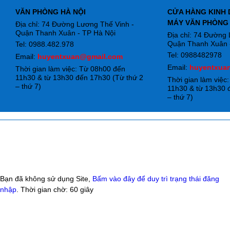
VĂN PHÒNG HÀ NỘI
CỬA HÀNG KINH 
MÁY VĂN PHÒNG
Địa chỉ: 74 Đường Lương Thế Vinh -
Quận Thanh Xuân - TP Hà Nội
Địa chỉ: 74 Đường
Quận Thanh Xuân -
Tel: 0988.482.978
Tel: 0988482978
Email:
huyentxuan@gmail.com
Email:
huyentxua
Thời gian làm việc: Từ 08h00 đến
11h30 & từ 13h30 đến 17h30 (Từ thứ 2
Thời gian làm việc
– thứ 7)
11h30 & từ 13h30 
– thứ 7)
Bạn đã không sử dụng Site,
Bấm vào đây để duy trì trạng thái đăng
nhập
. Thời gian chờ:
60
giây