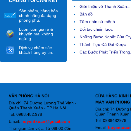
CHÚNG TÔI CAM KẾT
Giới thiệu về Thanh Xuân...
Sản phẩm, hàng hóa
Bản đồ
chính hãng đa dạng
phong phú.
Tầm nhìn sứ mệnh
Luôn luôn giá rẻ &
Đối tác chiến lược
khuyến mại không
Những Bước Ngoặt Của Ct
ngừng.
Thành Tựu Đã Đạt Được
Dịch vụ chăm sóc
Các Bước Phát Triển Trong.
khách hàng uy tín.
VĂN PHÒNG HÀ NỘI
CỬA HÀNG KINH 
MÁY VĂN PHÒNG
Địa chỉ: 74 Đường Lương Thế Vinh -
Quận Thanh Xuân - TP Hà Nội
Địa chỉ: 74 Đường
Quận Thanh Xuân -
Tel: 0988.482.978
Tel: 0988482978
Email:
huyentxuan@gmail.com
Email:
huyentxua
Thời gian làm việc: Từ 08h00 đến