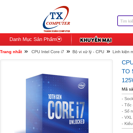
Danh Mục Sản Phẩm
Trang nhất
CPU Intel Core i7
Bộ vi xử lý - CPU
Linh kiện 
CPU
TO 
125
Mã sả
- Soc
- Tố
- Số 
- VXL
- Kiể