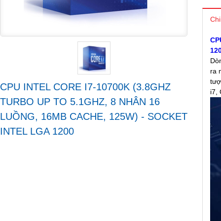
Chi
CPU
12
Dò
ra 
tượ
CPU INTEL CORE I7-10700K (3.8GHZ
i7,
TURBO UP TO 5.1GHZ, 8 NHÂN 16
LUỒNG, 16MB CACHE, 125W) - SOCKET
INTEL LGA 1200