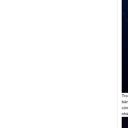
Tro
bản
còn
nhi