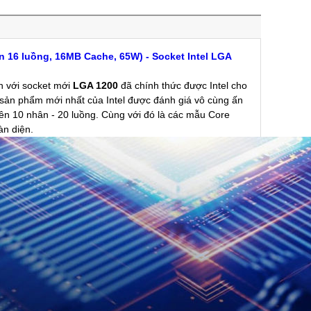
ân 16 luồng, 16MB Cache, 65W) - Socket Intel LGA
n với socket mới
LGA 1200
đã chính thức được Intel cho
sản phẩm mới nhất của Intel được đánh giá vô cùng ấn
lên 10 nhân - 20 luồng. Cùng với đó là các mẫu Core
àn diện.