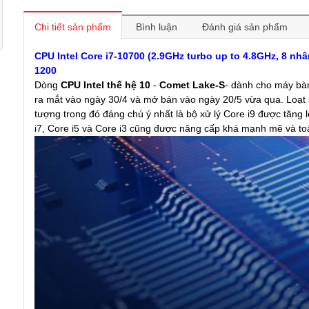
Chi tiết sản phẩm
Bình luận
Đánh giá sản phẩm
CPU Intel Core i7-10700 (2.9GHz turbo up to 4.8GHz, 8 nh
1200
Dòng
CPU Intel thế hệ 10
-
Comet Lake-S
- dành cho máy bà
ra mắt vào ngày 30/4 và mở bán vào ngày 20/5 vừa qua. Loạt 
tượng trong đó đáng chú ý nhất là bộ xử lý Core i9 được tăng 
i7, Core i5 và Core i3 cũng được nâng cấp khá mạnh mẽ và to