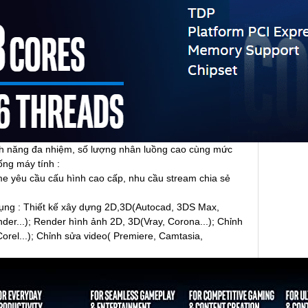
ính năng đa nhiệm, số lượng nhân luồng cao cùng mức
ng máy tính :
 yêu cầu cấu hình cao cấp, nhu cầu stream chia sẻ
ng : Thiết kế xây dựng 2D,3D(Autocad, 3DS Max,
er...); Render hình ảnh 2D, 3D(Vray, Corona...); Chỉnh
Corel...); Chỉnh sửa video( Premiere, Camtasia,