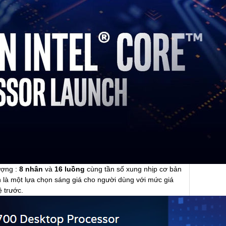
ượng :
8 nhân
và
16 luồng
cùng tần số xung nhịp cơ bản
 là một lựa chọn sáng giá cho người dùng với mức giá
ệ trước.