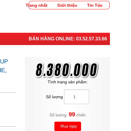
Trang nhất
Giới thiệu
Tin Tức
BÁN HÀNG ONLINE:
03.52.57.33.66
 UP
HE,
Tình trạng sản phẩm:
Số lượng
99
Số lượng:
chiếc
Mua ngay