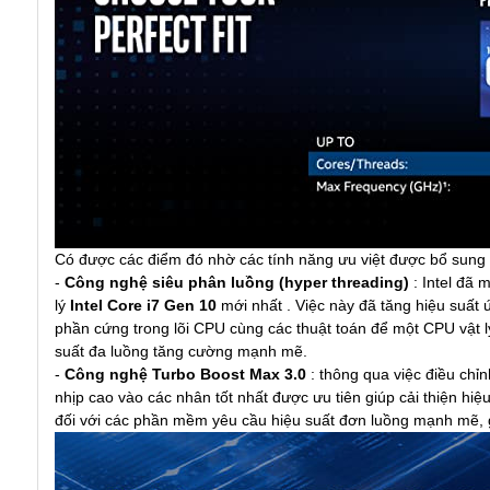
Có được các điểm đó nhờ các tính năng ưu việt được bổ sung 
-
Công nghệ siêu phân luồng (hyper threading)
: Intel đã 
lý
Intel Core i7 Gen 10
mới nhất . Việc này đã tăng hiệu suất
phần cứng trong lõi CPU cùng các thuật toán để một CPU vật l
suất đa luồng tăng cường mạnh mẽ.
-
Công nghệ Turbo Boost Max 3.0
: thông qua việc điều chỉ
nhịp cao vào các nhân tốt nhất được ưu tiên giúp cải thiện hi
đối với các phần mềm yêu cầu hiệu suất đơn luồng mạnh mẽ, giú