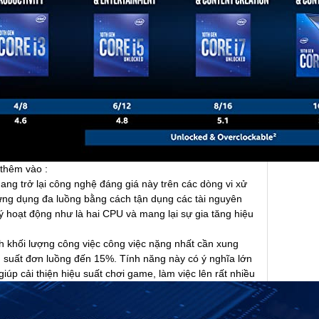
thêm vào :
mang trở lại công nghệ đáng giá này trên các dòng vi xử
 ứng dụng đa luồng bằng cách tận dụng các tài nguyên
ý hoạt động như là hai CPU và mang lại sự gia tăng hiệu
nh khối lượng công việc công việc nặng nhất cần xung
ệu suất đơn luồng đến 15%. Tính năng này có ý nghĩa lớn
p cải thiện hiệu suất chơi game, làm việc lên rất nhiều