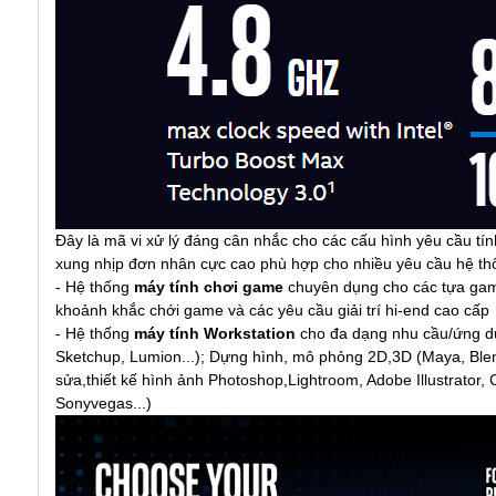
Đây là mã vi xử lý đáng cân nhắc cho các cấu hình yêu cầu t
xung nhịp đơn nhân cực cao phù hợp cho nhiều yêu cầu hệ thố
- Hệ thống
máy tính chơi game
chuyên dụng cho các tựa game
khoảnh khắc chới game và các yêu cầu giải trí hi-end cao cấp
- Hệ thống
máy tính Workstation
cho đa dạng nhu cầu/ứng dụ
Sketchup, Lumion...); Dựng hình, mô phỏng 2D,3D (Maya, Blend
sửa,thiết kế hình ảnh Photoshop,Lightroom, Adobe Illustrator, 
Sonyvegas...)