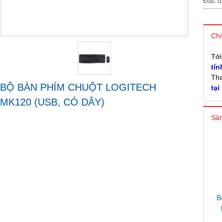
Đặc đ
Chi
Tớ
tín
Tha
BỘ BÀN PHÍM CHUỘT LOGITECH
tại
MK120 (USB, CÓ DÂY)
Sản
B