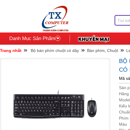
Danh Mục Sản Phẩm
Trang nhất
Bộ bàn phím chuột có dây
Bàn phím, Chuột
Li
BỘ
CÓ
Mã sả
Sản 
Hãng 
Mode
Kiểu k
Chuẩn
Phím 
Màu