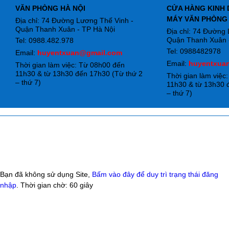
VĂN PHÒNG HÀ NỘI
CỬA HÀNG KINH 
MÁY VĂN PHÒNG
Địa chỉ: 74 Đường Lương Thế Vinh -
Quận Thanh Xuân - TP Hà Nội
Địa chỉ: 74 Đường
Quận Thanh Xuân -
Tel: 0988.482.978
Tel: 0988482978
Email:
huyentxuan@gmail.com
Email:
huyentxua
Thời gian làm việc: Từ 08h00 đến
11h30 & từ 13h30 đến 17h30 (Từ thứ 2
Thời gian làm việc
– thứ 7)
11h30 & từ 13h30 
– thứ 7)
Bạn đã không sử dụng Site,
Bấm vào đây để duy trì trạng thái đăng
nhập
. Thời gian chờ:
60
giây