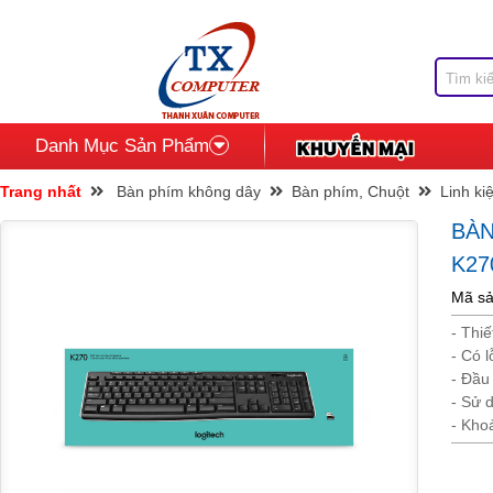
Danh Mục Sản Phẩm
Trang nhất
Bàn phím không dây
Bàn phím, Chuột
Linh ki
BÀN
K27
Mã sả
- Thiế
- Có 
- Đầu
- Sử 
- Kho