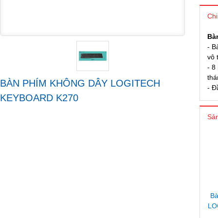
Chi
Bà
- B
vô 
- 8
thá
BÀN PHÍM KHÔNG DÂY LOGITECH
- Đ
KEYBOARD K270
Sản
Bà
LO