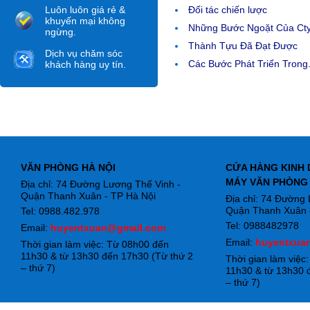
Luôn luôn giá rẻ &
Đối tác chiến lược
khuyến mại không
Những Bước Ngoặt Của Ct
ngừng.
Thành Tựu Đã Đạt Được
Dịch vụ chăm sóc
Các Bước Phát Triển Trong.
khách hàng uy tín.
VĂN PHÒNG HÀ NỘI
CỬA HÀNG KINH 
MÁY VĂN PHÒNG
Địa chỉ: 74 Đường Lương Thế Vinh -
Quận Thanh Xuân - TP Hà Nội
Địa chỉ: 74 Đường
Quận Thanh Xuân -
Tel: 0988.482.978
Tel: 0988482978
Email:
huyentxuan@gmail.com
Email:
huyentxua
Thời gian làm việc: Từ 08h00 đến
11h30 & từ 13h30 đến 17h30 (Từ thứ 2
Thời gian làm việc
– thứ 7)
11h30 & từ 13h30 
– thứ 7)